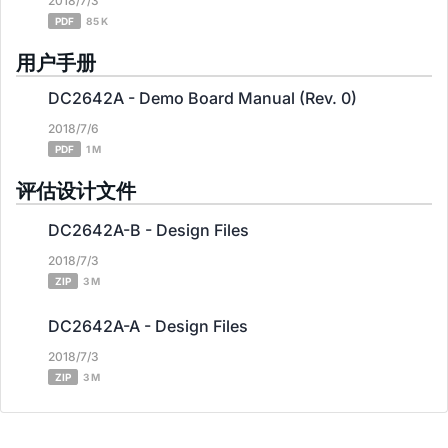
2018/7/3
PDF
85 K
用户手册
DC2642A - Demo Board Manual (Rev. 0)
2018/7/6
PDF
1 M
评估设计文件
DC2642A-B - Design Files
2018/7/3
ZIP
3 M
DC2642A-A - Design Files
2018/7/3
ZIP
3 M