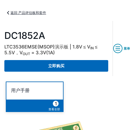
返回 产品评估板和套件
DC1852A
LTC3536EMSE(MSOP)演示板 | 1.8V ≤ V
≤
IN
菜单
5.5V，V
= 3.3V(1A)
OUT
立即购买
用户手册
1
查看全部