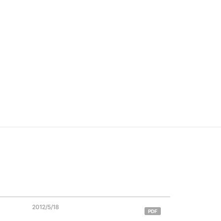
2012/5/18
PDF