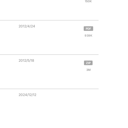
150K
2012/4/24
PDF
939K
2012/5/18
ZIP
3M
2024/12/12