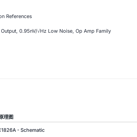
on References
nd Output, 0.95nV/√Hz Low Noise, Op Amp Family
原理图
1826A - Schematic