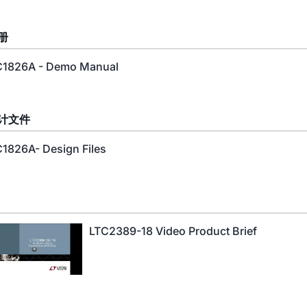
册
1826A - Demo Manual
计文件
1826A- Design Files
LTC2389-18 Video Product Brief