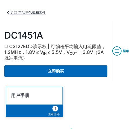
返回 产品评估板和套件
DC1451A
LTC3127EDD演示板 | 可编程平均输入电流限值，
菜单
1.2MHz，1.8V ≤ V
≤ 5.5V，V
= 3.8V（2A
IN
OUT
脉冲电流）
立即购买
用户手册
1
查看全部