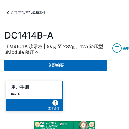
返回 产品评估板和套件
DC1414B-A
LTM4601A 演示板 | 5V
至 28V
、12A 降压型
IN
IN
菜单
µModule 稳压器
立即购买
用户手册
Rev. 0
1
查看全部