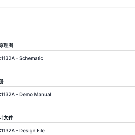
原理图
1132A - Schematic
册
1132A - Demo Manual
计文件
1132A - Design File