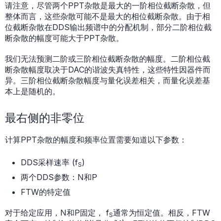
请注意，尽管两个PPT杂散是最大的一阶相位截断杂散，但
整体而言，这些杂散可能不是最大的相位截断杂散。由于相
位截断杂散在DDS输出频谱中的分配机制，部分二阶相位截
断杂散的幅度可能大于PPT杂散。
我们无法预测二阶或三阶相位截断杂散的幅度。二阶相位截
断杂散幅度取决于DAC的谐波失真特性，这些特性因器件而
异。三阶相位截断杂散幅度与量化误差相关，而量化误差基
本上是随机的。
最右侧的非零位
计算PPT杂散的幅度和频率位置需要知道以下参数：
DDS采样速率 (f
)
S
两个DDS参数：N和P
FTW的特定值
对于给定应用，N和P固定， f
通常为恒定值。相反，FTW
S