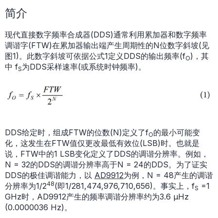
简介
现代直接数字频率合成器(DDS)通常利用累加器和数字频率
调谐字(FTW)在累加器输出端产生周期性的N位数字斜坡(见
图1)。此数字斜坡可依据公式1定义DDS的输出频率(f
)，其
O
中 f
为DDS采样速率(或系统时钟频率)。
S
DDS给定时，组成FTW的位数(N)定义了f
的最小可能变
O
化，这发生在FTW值仅更改最低有效位(LSB)时。也就是
说，FTW中的1 LSB变化定义了DDS的调谐分辨率。例如，
N = 32的DDS的调谐分辨率高于N = 24的DDS。为了证实
DDS的极佳调谐能力，以
AD9912
为例，N = 48产生的调谐
48
分辨率为1/2
(即1/281,474,976,710,656)。事实上，f
=1
S
GHz时，AD9912产生的频率调谐分辨率约为3.6 µHz
(0.0000036 Hz)。