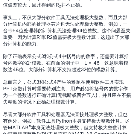
值偏差较大，因此得到的R
并不正确。
2
事实上，不仅大部分软件工具无法处理极大整数，而且大部
分计算机内部的处理器芯片也无法处理极大整数。例如，一
台带64位处理器的计算机无法处理94位整数。这个问题至关
重要，因为计算R1和R2值需要极大整数计算，这超出了大部
分计算机的能力。
除了正确表示公式3和公式4中括号内的数字，还需要计算括
L
号内数字的2
模数。在前面的例子中，L = 48，这意味着模
数达48位。大部分计算机不支持超过32位的模数计算。
总而言之，公式3和公式4产生的难题在使用软件工具实现
PPT杂散计算时需要特别注意。用户必须将括号内的数字作
为一个整数进行正确计算(无截断或四舍五入)，并且应在不损
失精度的情况下正确处理模数计算。
尽管大部分软件工具和处理器无法直接处理极大整数，但也
有例外。例如，软件工具Python本身支持极大整数计算。尽
®
管MATLAB
本身无法处理极大整数，但支持极大整数计算
的可变精度整数(VPI)工具箱可在MATLAB Central的Math