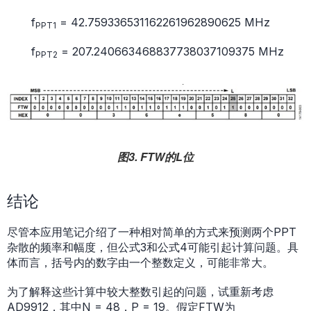
f
= 42.759336531162261962890625 MHz
PPT1
f
= 207.240663468837738037109375 MHz
PPT2
图3. FTW的L位
结论
尽管本应用笔记介绍了一种相对简单的方式来预测两个PPT
杂散的频率和幅度，但公式3和公式4可能引起计算问题。具
体而言，括号内的数字由一个整数定义，可能非常大。
为了解释这些计算中较大整数引起的问题，试重新考虑
AD9912
，其中N = 48，P = 19。假定FTW为