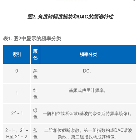
图2. 角度转幅度模块和DAC的频谱特性
表1. 图2中显示的频率分类
颜
索引
频率分类
色
黑
0
DC。
色
红
基频或傅里叶频率。
1
色
绿
P
2
− 1
一阶相位截断杂散(基波的奈奎斯特频率镜像)。
色
P
2 – H、2
–
蓝
二阶相位截断杂散。第一组指数构成DAC谐波
P
H至 2
− 2
色
杂散，第二组指数构成其镜像。