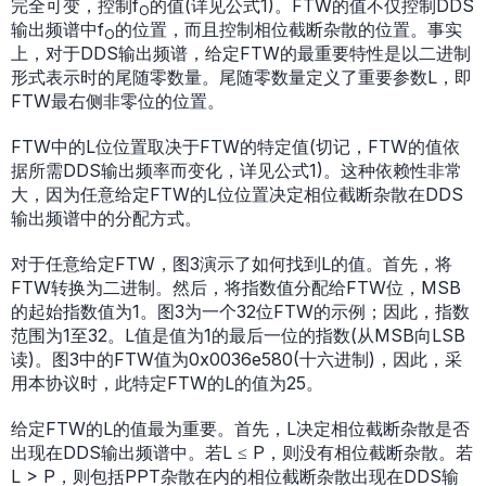
完全可变，控制f
的值(详见公式1)。FTW的值不仅控制DDS
O
输出频谱中f
的位置，而且控制相位截断杂散的位置。事实
O
上，对于DDS输出频谱，给定FTW的最重要特性是以二进制
形式表示时的尾随零数量。尾随零数量定义了重要参数L，即
FTW最右侧非零位的位置。
FTW中的L位位置取决于FTW的特定值(切记，FTW的值依
据所需DDS输出频率而变化，详见公式1)。这种依赖性非常
大，因为任意给定FTW的L位位置决定相位截断杂散在DDS
输出频谱中的分配方式。
对于任意给定FTW，图3演示了如何找到L的值。首先，将
FTW转换为二进制。然后，将指数值分配给FTW位，MSB
的起始指数值为1。图3为一个32位FTW的示例；因此，指数
范围为1至32。L值是值为1的最后一位的指数(从MSB向LSB
读)。图3中的FTW值为0x0036e580(十六进制)，因此，采
用本协议时，此特定FTW的L的值为25。
给定FTW的L的值最为重要。首先，L决定相位截断杂散是否
出现在DDS输出频谱中。若L ≤ P，则没有相位截断杂散。若
L > P，则包括PPT杂散在内的相位截断杂散出现在DDS输