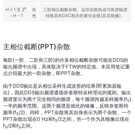
P
H + 1 至 2
灰
三阶相位截断杂散。这些杂散构成与角度幅度
– H − 1
色
转换器和DAC相关的量化杂散(及其镜像)。
主相位截断(PPT)杂散
每阶(一阶、二阶和三阶)的许多相位截断杂散可能在DDS的
输出频谱中出现，具体取决于FTW的特定值。本应用笔记重
点介绍最大的一阶杂散，即PPT杂散。
由于DDS输出是从相位采样生成波形的结果(即累加器输
出)，因此DDS输出频谱遵循奈奎斯特采样理论的规则。输出
频谱显示为两个完全相同的频谱，每个频谱跨越采样频率(f
)
S
一半的频率范围。这两个频谱是彼此的镜像，反映奈奎斯特
频率(f
/2)。同样，PPT杂散将其自身表示为两个杂散。一个
S
PPT杂散出现在0 Hz和f
/2之间，另一个作为其镜像出现在
S
f
/2和f
之间。
S
S