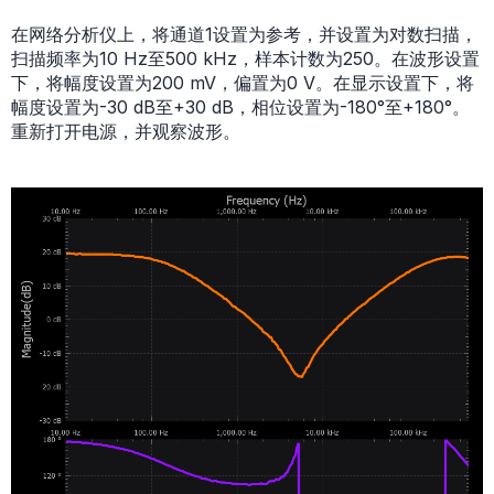
在网络分析仪上，将通道1设置为参考，并设置为对数扫描，
扫描频率为10 Hz至500 kHz，样本计数为250。在波形设置
下，将幅度设置为200 mV，偏置为0 V。在显示设置下，将
幅度设置为-30 dB至+30 dB，相位设置为-180°至+180°。
重新打开电源，并观察波形。