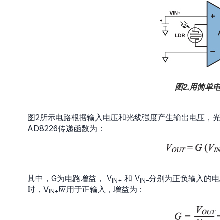
图2.用简单
图2所示电路根据输入电压和光线强度产生输出电压，光敏电
AD8226
传递函数为：
其中，G为电路增益， V
和 V
分别为正负输入的电
IN+
IN–
时，V
应用于正输入，增益为：
IN+