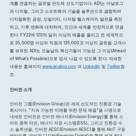
계를 연결하는 글로벌 반도체 선도기업이다. ADI는 아날로그
와 디지털, 그리고 소프트웨어 기술을 솔루션으로 결합하여
디지털화한 공장, 모빌리티, 디지털 헬스케어의 발전을 촉진
하고, 기후 변화에 대처하며, 인간과 세계를 안정적으로 연결
한다. FY22에 120억 달러 이상의 매출을 올리고 전 세계적으
로 25,000명 이상의 직원과 125,000곳 이상의 글로벌 고객사
를 보유한 ADI는 오늘날의 혁신가들이 가능성 그 이상(Ahead
of What’s Possible)으로 앞서 나갈 수 있도록 한다. 자세한
내용은 홈페이지
www.analog.com
과
LinkedIn
및
Twitter
참
조.
인비전 소개
인비전 그룹(Envision Group)은 세계 선도적인 친환경 기술
회사이다. "지속 가능한 미래를 위한 문제 해결"을 사명으로
내세운 인비전은 인비전 에너지(Envision Energy)를 통해 스
마트 풍력 터빈, 에너지 저장 시스템(ESS), 그리고 친환경 수
소 솔루션을, 인비전 AESC(Envision AESC)를 통해 AIoT 구동
배터리를, 인비전 디지털(Envision Digital)을 통해 세계 최대