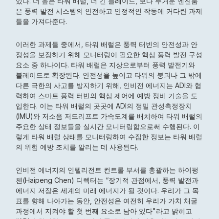
있다. 더 높은 타워 배럴, 더 긴 블레이드, 보다 무거운 엔진룸
은 풍력 발전 시스템의 안전하고 안정적인 작동에 커다란 과제
들을 가져다준다.
이러한 과제들 중에서, 타워 배럴은 풍력 터빈의 안전성과 안
정성을 보장하기 위해 모니터링이 필요한 핵심 풍력 발전 구성
요소 중 하나이다. 타워 배럴은 지상으로부터 풍력 발전기와
블레이드로 확장된다. 안전성을 높이고 타워의 붕괴나 그 밖에
다른 극한의 사고를 방지하기 위해, 인비전 에너지는 ADI와 협
력하여 스마트 풍력 터빈의 핵심 제어에 예방 정비 기술을 도
입한다. 이는 타워 배럴의 곳곳에 ADI의 정밀 관성측정장치
(IMU)와 저소음 저드리프트 가속도계를 배치하여 타워 배럴의
주요한 상태 정보들을 실시간 모니터링함으로써 수행된다. 이
렇게 타워 배럴 상태를 모니터링하여 수집한 정보는 타워 배럴
의 위험 예방 조치를 알리는 데 사용된다.
인비전 에너지의 인텔리전트 컨트롤 부서를 총괄하는 하이펑
첸(Haipeng Chen) 디렉터는 “장기적 관점에서, 풍력 발전과
에너지 저장은 세계의 미래 에너지가 될 것이다. 우리가 그 목
표를 향해 나아가는 동안, 안전성은 여전히 우리가 가치 채굴
과정에서 지켜야 할 첫 번째 요소로 남아 있다"라고 밝히고