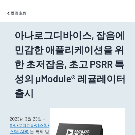
返回 主页
아나로그디바이스, 잡음에
민감한 애플리케이션을 위
한 초저잡음, 초고 PSRR 특
성의 µModule® 레귤레이터
출시
2023년 3월 23일 –
아나로그디바이스(나
스닥: ADI)
는 특허 받