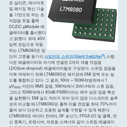
은 실리콘, 레이아웃
및 패키징 혁신 기술
을 기반으로 하는 초
저잡음 듀얼 출력
DC/DC μModule 레
귤레이터를 출시했다
고 밝혔다. 최대 40V
입력 전압으로 작동
하는 LTM8080은 앞
®
단의 고효율 동기식
사일런트 스위처(Silent Switcher
)
스텝
다운 레귤레이터와 여기에 연결된 2개의 개별 저잡음
LDO(low dropout) 레귤레이터들로 구성된다. 스위칭 잡음을
더욱 억제하기 위해 LTM8080은 패키징에 EMI 장벽 또는 실
드를 통합하고 있다. 그 결과, 10Hz ~ 100KHz범위에서 1
µV
미만의 RMS 잡음, 10KHz에서 2nV/√Hz의 스폿 잡음,
RMS
그리고 100KHz에서 80dB PSRR이라는 매우 낮은 잡음 특성
을 실현했다. EMI 실드 처리가 되어 있지 않은 디스크리트 솔루
션과 비교할 때 LTM8080은 출력 리플 전압을 최대 70%까지
줄여 보다 단순하고 조용한 설계를 구현할 수 있게 해준다.
LTM8080은 데이터 컨버터, RF 송신기, FPGA I/O 및 클록, 연
산 증폭기, 트랜시버, 의료용 스캐너와 같이 스위칭 레귤레이