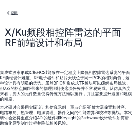
返回
X/Ku频段相控阵雷达的平面
RF前端设计和布局
集成式波束形成IC(BFICS)能够在一定程度上降低相控阵雷达系统的平面
RF前端设计难度。RF电子器件和贴片天线位于同一PCB的相对两侧，这
种设计具有明显的优势。虽然BFIC和集成式TR模块可以缓解布局挑战，
但λ/2的格点间距带来的物理限制使这项任务并不容易完成。从仿真角度
来看，庞大的元件数量使得传统方法难以施行，并且需要提升速度和建模
的精度。
本次研讨会采用实际设计和仿真示例，重点介绍RF放大器偏置和时序、
电路布局、热管理、电源管理、器件之间的性能差异和校准等挑战。本次
研讨会还将重点介绍ADI的硬件和Keysight的Pathwave设计软件如何帮
助简化原型制作过程并降低相关风险。