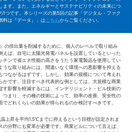
します。また、エネルギーとサステナビリティの未来につ
の1つです。本シリーズの第5回の記事「デジタル・ファク
燃料は『データ』」は
こちら
からご覧ください。
 Gas）の排出量を削減するために、個人のレベルで取り組み
例えば、自宅に太陽光発電パネルを設置しているといった
ッチンで省エネ性能の高さをうたう家電製品を使用してい
ような取り組みには、間違いなく環境への悪影響を抑える
もつながるはずです。しかし、効果の規模について考えれ
らかです。注目すべき代表的な例としては、大規模な商業
ぼす影響を軽減するには、インテリジェント・ビル技術の
。つまり、その種の技術によって、効率の改善、安全性の
面でどれくらいの効果が得られるのか検討すべきです。
温上昇を平均1.5℃までに抑えるという目標が設定されま
スの分野にも変革が必要です。商業ビルについて言えば、