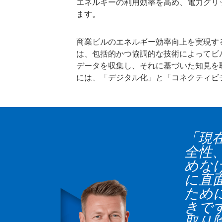
エネルギーの利用効率を高め、電力グリ
ます。
商業ビルのエネルギー効率向上を実現す
は、包括的かつ協調的な技術によってビ
データを収集し、それに基づいた知見を
には、「デジタル化」と「コネクティビ
「現
全性
めな
に直
ため
きで
取り