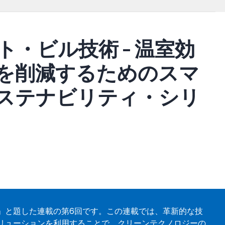
SIGNALS+ ニュースレター登録
・ビル技術 - 温室効
のストラテジック・マーケティング・マネージャです。産業用オー
Analog Devices, Inc.およびその子会社からマーケ
担当しています。お客様と直接やり取りすることで、サステ
を削減するためのスマ
ポリシー
に同意したことになります。
プライバシー設定
でいつ
る取り組みを加速。アナログ・デバイセズの様々な技術を活
Oのプラットフォーム化といった分野でお客様が目標を達成
ステナビリティ・シリ
ログ・デバイセズや他の半導体企業、エレクトロニクス企業
アプリケーション・エンジニアリングに関する様々な職務を
ンピュータ工学の学士号、バブソン大学で経営学の修士号を
詳細を閉じる
」と題した連載の第6回です。この連載では、革新的な技
リューションを利用することで、クリーンテクノロジーの