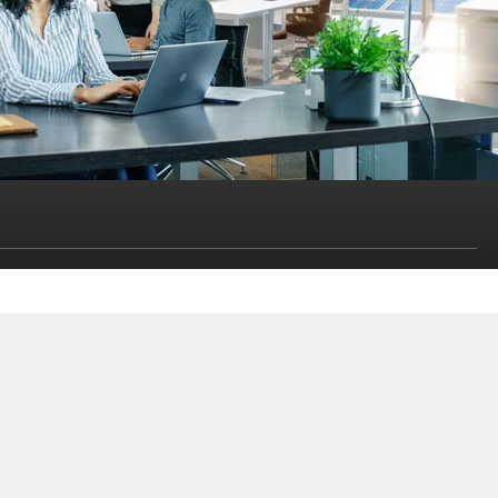
リティ、スマートインダストリーに関する最新情報をお届けします