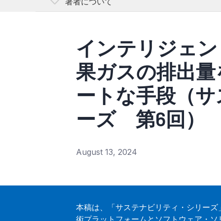
著者について
John Lannan
インテリジェント
John Lannanは、アナログ・デバイセズ
「登録する」をクリックすると、
トメーション事業部門でサステナブル・ビルを
果ガスの排出量
し、当社の
プライバシー
ナブル・ビルの自動化とHVACシステムに関す
用し、デジタル化、セキュリティ対策、給電、I
ートな手段（サ
できるよう支援しています。これまでに、アナ
で、プロダクト・マーケティング、事業開発、
ーズ 第6回）
歴任してきました。ノースイースタン大学でコ
取得しています。
August 13, 2024
本稿は、「サステナビリティ・シリーズ
術プラットフォームとソフトウェア・ソ