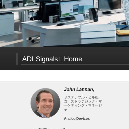
ADI Signals+ Home
Signals+ ニュースレター登録
John Lannan,
サステナブル・ビル担
当 ストラテジック・マ
Signals+はコネクティビティ、デジタルヘルス、モビ
ーケティング・マネージ
ャ
Analog Devices