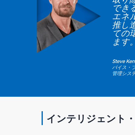
でき
エネ
推し
ての
ます
Steve Ke
バイス・プ
管理シス
インテリジェント