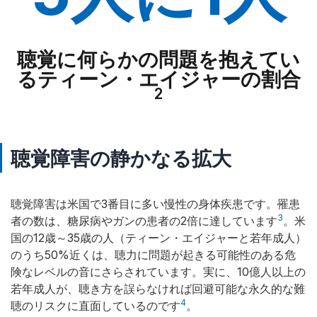
聴覚に何らかの問題を抱えてい
るティーン・エイジャーの割合
2
聴覚障害の静かなる拡大
聴覚障害は米国で3番目に多い慢性の身体疾患です。罹患
3
者の数は、糖尿病やガンの患者の2倍に達しています
。米
国の12歳～35歳の人（ティーン・エイジャーと若年成人）
のうち50%近くは、聴力に問題が起きる可能性のある危
険なレベルの音にさらされています。実に、10億人以上の
若年成人が、聴き方を誤らなければ回避可能な永久的な難
4
聴のリスクに直面しているのです
。