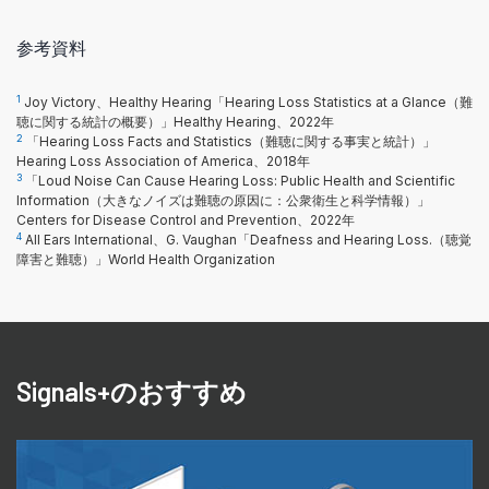
参考資料
1
Joy Victory、Healthy Hearing「Hearing Loss Statistics at a Glance（難
聴に関する統計の概要）」Healthy Hearing、2022年
2
「Hearing Loss Facts and Statistics（難聴に関する事実と統計）」
Hearing Loss Association of America、2018年
3
「Loud Noise Can Cause Hearing Loss: Public Health and Scientific
Information（大きなノイズは難聴の原因に：公衆衛生と科学情報）」
Centers for Disease Control and Prevention、2022年
4
All Ears International、G. Vaughan「Deafness and Hearing Loss.（聴覚
障害と難聴）」World Health Organization
Signals+のおすすめ