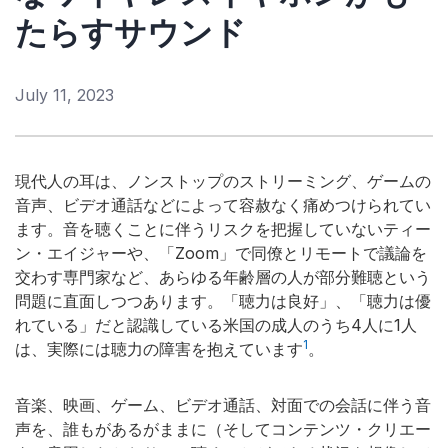
ップの構築に努め、ヒアラブル／ウェアラブル分野で
たらすサウンド
技術とソリューションによって業界を牽引していま
す。その背景にあるのは、音楽とオーディオに傾ける
情熱です。アストン・ビジネス・スクールで経営学の
July 11, 2023
エグゼクティブ修士号の取得に取り組んでいます。
現代人の耳は、ノンストップのストリーミング、ゲームの
音声、ビデオ通話などによって容赦なく痛めつけられてい
詳細を閉じる
ます。音を聴くことに伴うリスクを把握していないティー
ン・エイジャーや、「Zoom」で同僚とリモートで議論を
交わす専門家など、あらゆる年齢層の人が部分難聴という
問題に直面しつつあります。「聴力は良好」、「聴力は優
れている」だと認識している米国の成人のうち4人に1人
1
は、実際には聴力の障害を抱えています
。
音楽、映画、ゲーム、ビデオ通話、対面での会話に伴う音
声を、誰もがあるがままに（そしてコンテンツ・クリエー