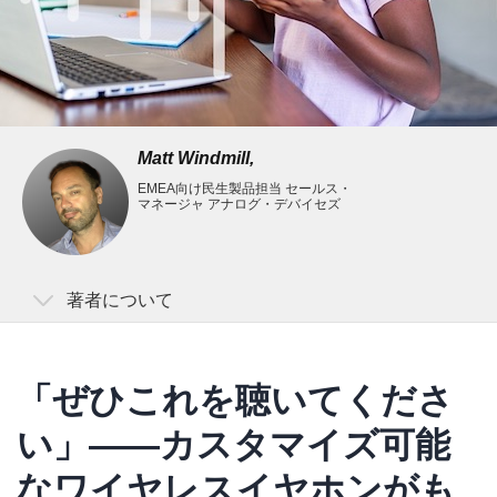
Matt Windmill,
EMEA向け民生製品担当 セールス・
Signals+ ニュースレター登録
マネージャ アナログ・デバイセズ
Signals+はコネクティビティ、デジタルヘルス、モビリテ
ィ、スマートインダストリーに関する最新情報をお届けし
著者について
ます。
Matt Windmill
「ぜひこれを聴いてくださ
Matt Windmillはアナログ・デバイセズのセールス・マ
ネージャです。EMEA（欧州、中東、アフリカ）を担
い」――カスタマイズ可能
当する民生向けセールス・チームを率いています。IC
なワイヤレスイヤホンがも
業界において20年にわたり経験を蓄積。パートナーシ