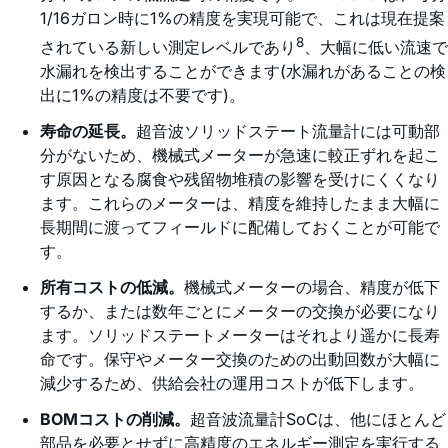
1/16ガロン時に1%の精度を実現可能で、これは現在提案
8
されている新しい測定レベルであり
、大幅に低い流速で
水漏れを検出することができます(水漏れがあることの検
出に1%の精度は不要です)。
寿命の延長。
超音波ソリッドステート流量計には可動部
分がないため、機械式メーターが急速に較正ずれを起こ
す原因となる腐食や残留物堆積の影響を受けにくくなり
ます。これらのメーターは、精度を維持したまま大幅に
長期間に渡ってフィールドに配備しておくことが可能で
す。
所有コストの低減。
機械式メーターの場合、精度が低下
するか、または数年ごとにメーターの交換が必要になり
ます。ソリッドステートメーターはそれより遥かに長寿
命です。保守やメーター交換のための出動回数が大幅に
減少するため、供給会社の運用コストが低下します。
BOMコストの削減。
超音波流量計SoCは、他にほとんど
部品を必要とせずに高精度のエネルギー測定を実行する