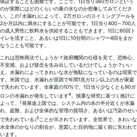
保証することも困難です。ここで、1日当り360ガロンという
のが実際にはどのくらいの量の水なのか想像してみてくださ
い。この｢水漏れ｣によって、2万ガロンのスイミングプールを
2か月以内に満水にすることが可能です。1日当り400～700人
の成人男性に飲料水を供給することもできます。1日に60回ト
イレを流すこと、あるいは1日に10分間のシャワー4回をまか
なうことも可能です。
これは恐怖商法でしょうか？政府機関の仕様を見て、恐怖心、
不安感、および疑念を生み出しているだけでしょうか？いい
え。水漏れによってきれいな水が無駄になっているのは現実で
す。米国では、水漏れが原因で年間1兆ガロン以上の水が家庭
で失われています。全家庭の10%で、1日当り少なくとも90ガ
4
ロンの水漏れが発生しています
。慎重な研究に基づく推計に
よって、｢発展途上国では、システム内の水の半分近くが水漏
れ、盗難、および全体的な管理の貧弱さ、あるいは汚染のせい
5
で失われている｣
ことが示されています。全世界で、きれいな
水全体のかなりの割合が、意図した目的地に届く前に失われて
います。