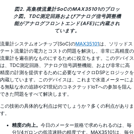
図2. 高集積流量計SoCのMAX35101のブロッ
ク図。TDC測定回路およびアナログ信号調整機
能がアナログフロントエンド(AFE)に内蔵され
ています。
流量計システムオンチップ(SoC)の
MAX35101
は、ソリッドス
テート流量計の電力とコストの問題を解決し、非常に高精度の
流量計を遍在的なものにするために役立ちます。このデバイス
は、TDC測定回路、アナログ信号調整機能、および非常に高
精度の計測を提供するために必要なマイクロDSPとロジックを
内蔵しています。このデバイスは、これまで水道メーターによ
る無駄な水の追跡や21世紀のコネクテッドIoTへの参加を阻ん
できた問題をすべて解決します。
この技術の具体的な利点は何でしょうか？多くの利点がありま
す。
精度の向上。
今日のメーター規格で求められるのは、毎
分1/4ガロンの低流速時の精度です。MAX35101は、毎分