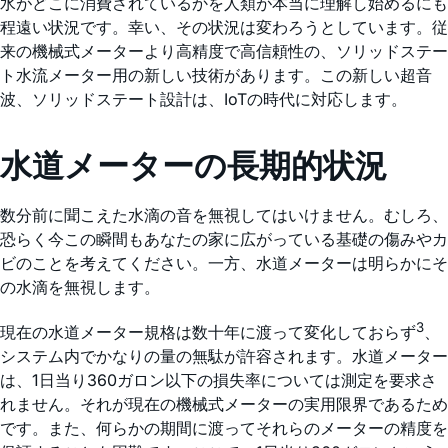
水がどこに消費されているかを人類が本当に理解し始めるにも
程遠い状況です。幸い、その状況は変わろうとしています。従
来の機械式メーターより高精度で高信頼性の、ソリッドステー
ト水流メーター用の新しい技術があります。この新しい超音
波、ソリッドステート設計は、IoTの時代に対応します。
水道メーターの長期的状況
数分前に聞こえた水滴の音を無視してはいけません。むしろ、
恐らく今この瞬間もあなたの家に広がっている基礎の傷みやカ
ビのことを考えてください。一方、水道メーターは明らかにそ
の水滴を無視します。
3
現在の水道メーター規格は数十年に渡って変化しておらず
、
システム内でかなりの量の無駄が許容されます。水道メーター
は、1日当り360ガロン以下の損失率については測定を要求さ
れません。それが現在の機械式メーターの実用限界であるため
です。また、何らかの期間に渡ってそれらのメーターの精度を