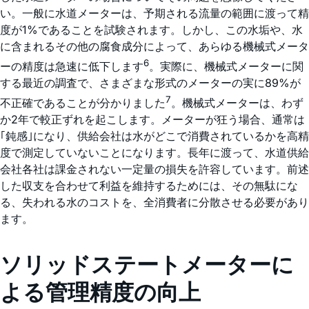
い。一般に水道メーターは、予期される流量の範囲に渡って精
度が1%であることを試験されます。しかし、この水垢や、水
に含まれるその他の腐食成分によって、あらゆる機械式メータ
6
ーの精度は急速に低下します
。実際に、機械式メーターに関
する最近の調査で、さまざまな形式のメーターの実に89%が
7
不正確であることが分かりました
。機械式メーターは、わず
か2年で較正ずれを起こします。メーターが狂う場合、通常は
｢鈍感｣になり、供給会社は水がどこで消費されているかを高精
度で測定していないことになります。長年に渡って、水道供給
会社各社は課金されない一定量の損失を許容しています。前述
した収支を合わせて利益を維持するためには、その無駄にな
る、失われる水のコストを、全消費者に分散させる必要があり
ます。
ソリッドステートメーターに
よる管理精度の向上