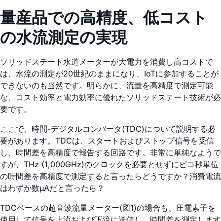
量産品での高精度、低コスト
の水流測定の実現
ソリッドステート水道メーターが大電力を消費し高コストで
は、水流の測定が20世紀のままになり、IoTに参加することが
できないのも当然です。明らかに、流量を高精度で測定可能
な、コスト効率と電力効率に優れたソリッドステート技術が必
要です。
ここで、時間-デジタルコンバータ(TDC)について説明する必
要があります。TDCは、スタートおよびストップ信号を受信
し、時間差を高精度で報告する回路です。非常に単純なようで
すが、THz (1,000GHz)のクロックを必要とせずにピコ秒単位
の時間差を高精度で測定すると言ったらどうですか？消費電流
はわずか数µAだと言ったら？
TDCベースの超音波流量メーター(図1)の場合も、圧電素子を
使用して信号を上流および下流に送信し、時間差を測定します