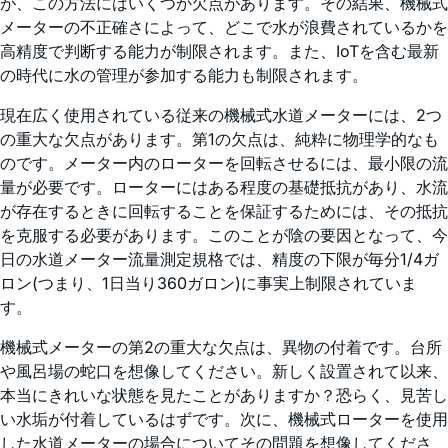
が、この方法にはいくつか欠点があります。その結果、機械式
メーターの不正確さによって、どこで水が浪費されているかを
高精度で判断する能力が制限されます。また、IoTを含む最新
の時代に水の管理が参加する能力も制限されます。
現在広く使用されている従来の機械式水道メーターには、2つ
の重大な欠点があります。第1の欠点は、純粋に物理学的なも
のです。メーター内のローターを回転させるには、最小限の流
量が必要です。ローターにはある程度の基礎抵抗があり、水流
が存在するときに回転することを保証するためには、その抵抗
を克服する必要があります。このことが陰の要因となって、今
日の水道メーター流量測定規格では、精度の下限が毎分1/4ガ
ロン(つまり、1日当り360ガロン)に事実上制限されていま
す。
機械式メーターの第2の重大な欠点は、異物の付着です。台所
や風呂場の蛇口を想像してください。新しく設置されて以来、
本当にきれいな状態を見たことがありますか？恐らく、見苦し
い水垢が付着しているはずです。次に、機械式ローターを使用
した水道メーターの場合についてその問題を想像してくださ