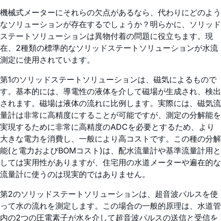
機械式メーターにそれらの欠点があるなら、代わりにどのよう
なソリューションが存在するでしょうか？明らかに、ソリッド
ステートソリューションは異物付着の問題に役立ちます。現
在、2種類の標準的なソリッドステートソリューションが水流
測定に使用されています。
第1のソリッドステートソリューションは、磁気によるもので
す。基本的には、導電性の液体を介して磁場が生成され、検出
されます。磁場は液体の流れに比例します。実際には、磁気流
量計は非常に高精度にすることが可能ですが、測定の分解能を
実現するために非常に高精度のADCを必要とするため、より
大きな電力を消費し、一般により高コストです。この種の分解
能(と電力およびBOMコスト)は、配水流量計や基準流量計用と
しては実用性がありますが、住宅用の水道メーターや遍在的な
流量計に使うのは現実的ではありません。
第2のソリッドステートソリューションは、超音波パルスを使
って水の流れを測定します。この場合の一般的原理は、水道管
内の2つの圧電素子が水を介して超音波パルスの送信と受信を