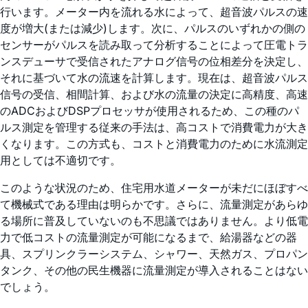
行います。メーター内を流れる水によって、超音波パルスの速
度が増大(または減少)します。次に、パルスのいずれかの側の
センサーがパルスを読み取って分析することによって圧電トラ
ンスデューサで受信されたアナログ信号の位相差分を決定し、
それに基づいて水の流速を計算します。現在は、超音波パルス
信号の受信、相間計算、および水の流量の決定に高精度、高速
のADCおよびDSPプロセッサが使用されるため、この種のパ
ルス測定を管理する従来の手法は、高コストで消費電力が大き
くなります。この方式も、コストと消費電力のために水流測定
用としては不適切です。
このような状況のため、住宅用水道メーターが未だにほぼすべ
て機械式である理由は明らかです。さらに、流量測定があらゆ
る場所に普及していないのも不思議ではありません。より低電
力で低コストの流量測定が可能になるまで、給湯器などの器
具、スプリンクラーシステム、シャワー、天然ガス、プロパン
タンク、その他の民生機器に流量測定が導入されることはない
でしょう。