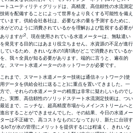
ートユーティリティグリッドは、高精度、高信頼性の水流測定
技術を配備することによって世界をより良くする可能性を備え
ています。供給会社各社は、必要な水の量を予測するために、
水がどのように消費されているかを理解および監視する必要が
2
ありますが
、現在使用されている水道メーターは、無駄遣い
を発見する目的にはあまり役立ちません。水資源の不足が進行
しているため、きれいな水の1滴1滴がどこで消費されているか
を、我々全員が知る必要があります。端的に言うと、遍在的
な、スマート水道メーターのネットワークが必要です。
これまで、スマート水道メーター技術は通信ネットワーク(使
用データを供給会社に送ること)に重点を置いてきました。一
方で、それらの水道メーターの精度は非常に疑わしいものでし
た。実際、高信頼性のソリッドステート水流測定技術は、つい
最近まで、ニッチな、超高精度市場からメインストリームへと
進出することができませんでした。その結果、今日の水道メー
ターは不正確で、高コストなものになっており、新たに台頭す
るIoTが水の管理にメリットを提供するには程遠く、きれいな