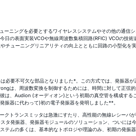
チューニングを必要とするワイヤレスシステムやその他の通信シ
の表面実装VCOや無線周波数集積回路(RFIC) VCOの技
性やチューニングリニアリティの向上とともに回路の小型化を
来、発振器は必要不可欠な部品となりました*。この方式では、発
trongは、周波数変換を制御するためには、時間に対して正弦
は、Audion (オーディオン)という初期の真空管を構成す
発振器に代わって)初の電子発振器を発明しました**。
パークトランスミッタは急激にすたり、高性能の無線レシーバが生み
スタ発振器、発振器モジュールのソリューション、ついには今日
システムの多くは、基本的なトポロジや理論のみ、初期の発振