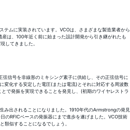
ステムに実装されています。VCOは、さまざまな製造業者から
術遺産は、100年近く前に始まった設計開発から引き継がれたも
実現してきました。
振器が正弦信号を非線形のミキシング素子に供給し、その正弦信号に
的に変化する安定した電圧(または電流)とそれに対応する周波数
ることで発振を実現できることを発見し、(初期のワイヤレストラ
出されることになりました。1910年代のArmstrongの発見
のRFICベースの発振器にまで進歩を遂げました。VCO技術
器と類似することになるでしょう。