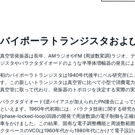
バイポーラトランジスタおよ
真空管発振器は長年、AMラジオやFM (周波数変調)ラジ
ジスタやバラクタダイオードのような半導体増幅器の発見によ
初のバイポーラトランジスタは1940年代後半にベル研究所(
す。この新しいトランジスタは真空管に比べて小型で消費電力
真空管に取って代わり、発振器のトポロジを決定する実際の実
バラクタダイオード(逆バイアスが加えられたPN接合によっ
といえます。1960年代初期には、バラクタ技術に関する研究
(phase-locked-loop)回路の開発で周波数源の電
車をかけました。この結果、固有な電子調整機能と周波数範囲
クタベースのVCOは1960年代から1980年代にかけて電子設