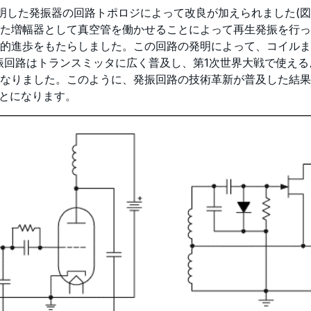
artleyが発明した発振器の回路トポロジによって改良が加えられました
た増幅器として真空管を働かせることによって再生発振を行っ
的進歩をもたらしました。この回路の発明によって、コイルま
の発振回路はトランスミッタに広く普及し、第1次世界大戦で使
した。このように、発振回路の技術革新が普及した結果、今日でも使用
ることになります。