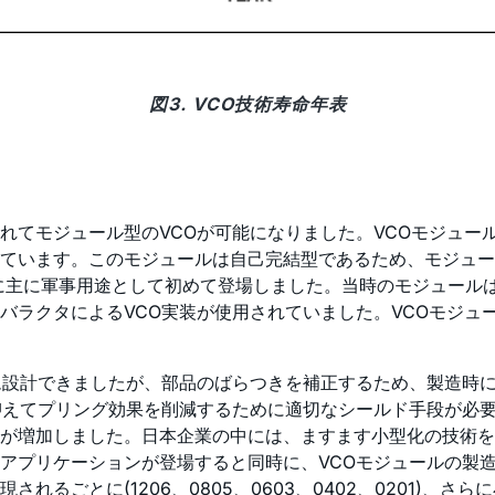
図3. VCO技術寿命年表
れてモジュール型のVCOが可能になりました。VCOモジュー
ています。このモジュールは自己完結型であるため、モジュー
代に主に軍事用途として初めて登場しました。当時のモジュール
バラクタによるVCO実装が使用されていました。VCOモジュ
ム設計できましたが、部品のばらつきを補正するため、製造時
えてプリング効果を削減するために適切なシールド手段が必要で
要が増加しました。日本企業の中には、ますます小型化の技術を
アプリケーションが登場すると同時に、VCOモジュールの製
るごとに(1206、0805、0603、0402、0201)、