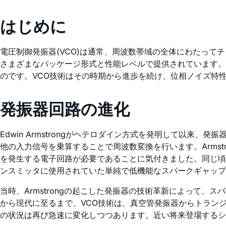
はじめに
電圧制御発振器(VCO)は通常、周波数帯域の全体にわたって
さまざまなパッケージ形式と性能レベルで提供されています。今日
のです。VCO技術はその時期から進歩を続け、位相ノイズ特
発振器回路の進化
Edwin Armstrongがヘテロダイン方式を発明して以
他の入力信号を乗算することで周波数変換を行います。Arms
を発生する電子回路が必要であることに気付きました。同じ頃彼
ンスミッタに使用されていた単純で低機能なスパークギャップ
当時、Armstrongの起こした発振器の技術革新によって、ス
から現代に至るまで、VCO技術は、真空管発振器からトランジ
の状況は再び急速に変化しつつあります。近い将来登場する