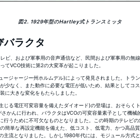
図2. 1929年型のHartley式トランスミッタ
びバラクタ
オ、テレビ、および軍事用の音声通信など、民間および軍事用の
ってVCO技術に第2の大変革が起こりました。
ニュージャージー州ホルムデル)によって発見されました。トラン
が少なく、また動作に必要な電圧が低いため、結果としてコス
装に大きな変化をもたらしました。
て生じる電圧可変容量を備えたダイオード)の登場は、おそらく
がさかんに行われ、バラクタはVCOの可変容量素子として機械
子制御を正確に行うために不可欠なものとなりました。この時期のテ
の簡単な再設定機能を備えた、低コスト、低電力、かつ高品質
計の主流となりました。しかし1980年代には、モジュール方式と