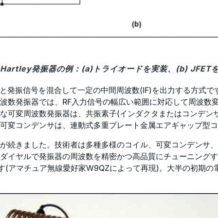
. Hartley発振器の例：(a)トライオードを実装、(b) JFET
信号と発振信号を混合して一定の中間周波数(IF)を出力する方式
数発振器では、RF入力信号の幅広い範囲に対応して周波数変換
な可変周波数発振器は、共振素子(インダクタまたはコンデン
の可変コンデンサは、連動式多重プレート金属エアギャップ型
が続きました。技術者は多種多様のコイル、可変コンデンサ、
ダイヤルで発振器の周波数を精密かつ高品質にチューニングす
ものです(アマチュア無線愛好家W9QZによって再現)。大半の初