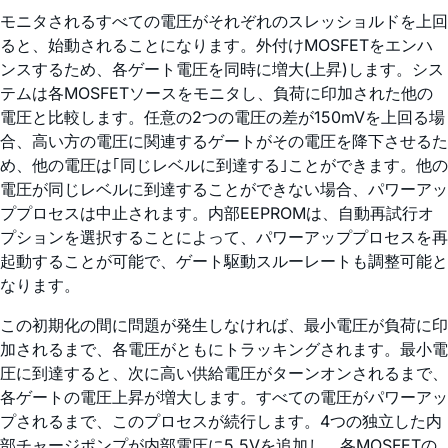
モニタされるすべての電圧がそれぞれのスレッショルドを上回
ると、始動されることになります。外付けMOSFETをエンハ
ンスするため、各ゲート電圧を同時に増大(上昇)します。シス
テムは各MOSFETソースをモニタし、負荷に印加された他の
電圧と比較します。任意の2つの電圧の差が150mVを上回る場
合、高い方の電圧に関連するゲートがその電圧を降下させるた
め、他の電圧は｢同じレベルに到達する｣ことができます。他の
電圧が同じレベルに到達することができない場合、パワーアッ
ププロセスは中止されます。内部EEPROMは、自動再試行オ
プションを選択することによって、パワーアッププロセスを再
起動することが可能で、ゲート駆動スルーレートも調整可能と
なります。
この初期化の間に問題が発生しなければ、最小電圧が負荷に印
加されるまで、各電圧がともにトラッキングされます。最小電
圧に到達すると、次に高い供給電圧がターンオンされるまで、
各ゲートの電圧上昇が増大します。すべての電圧がパワーアッ
プされるまで、このプロセスが続行します。4つの独立した内
部チャージポンプが内部電圧に5.5Vを追加し、各MOSFETの