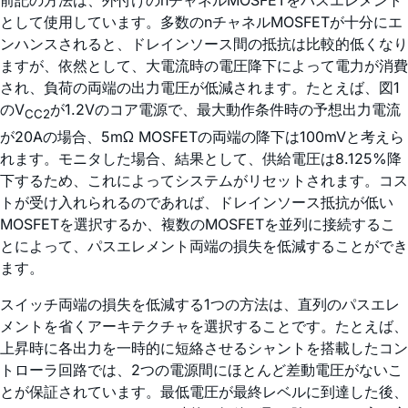
前記の方法は、外付けのnチャネルMOSFETをパスエレメント
として使用しています。多数のnチャネルMOSFETが十分にエ
ンハンスされると、ドレインソース間の抵抗は比較的低くなり
ますが、依然として、大電流時の電圧降下によって電力が消費
され、負荷の両端の出力電圧が低減されます。たとえば、図1
のV
が1.2Vのコア電源で、最大動作条件時の予想出力電流
CC2
が20Aの場合、5mΩ MOSFETの両端の降下は100mVと考えら
れます。モニタした場合、結果として、供給電圧は8.125%降
下するため、これによってシステムがリセットされます。コス
トが受け入れられるのであれば、ドレインソース抵抗が低い
MOSFETを選択するか、複数のMOSFETを並列に接続するこ
とによって、パスエレメント両端の損失を低減することができ
ます。
スイッチ両端の損失を低減する1つの方法は、直列のパスエレ
メントを省くアーキテクチャを選択することです。たとえば、
上昇時に各出力を一時的に短絡させるシャントを搭載したコン
トローラ回路では、2つの電源間にほとんど差動電圧がないこ
とが保証されています。最低電圧が最終レベルに到達した後、