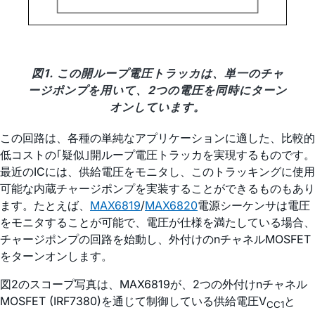
図1. この開ループ電圧トラッカは、単一のチャ
ージポンプを用いて、2つの電圧を同時にターン
オンしています。
この回路は、各種の単純なアプリケーションに適した、比較的
低コストの｢疑似｣開ループ電圧トラッカを実現するものです。
最近のICには、供給電圧をモニタし、このトラッキングに使用
可能な内蔵チャージポンプを実装することができるものもあり
ます。たとえば、
MAX6819
/
MAX6820
電源シーケンサは電圧
をモニタすることが可能で、電圧が仕様を満たしている場合、
チャージポンプの回路を始動し、外付けのnチャネルMOSFET
をターンオンします。
図2のスコープ写真は、MAX6819が、2つの外付けnチャネル
MOSFET (IRF7380)を通じて制御している供給電圧V
と
CC1