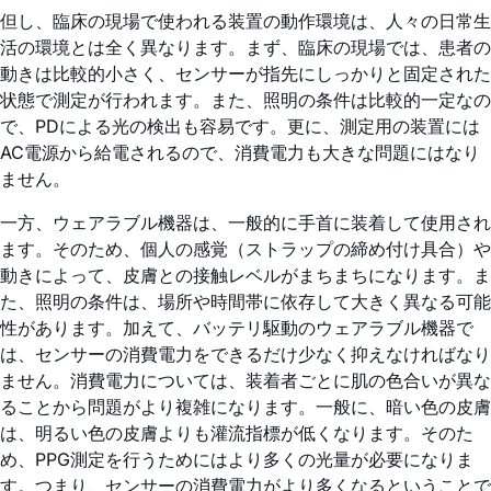
但し、臨床の現場で使われる装置の動作環境は、人々の日常生
活の環境とは全く異なります。まず、臨床の現場では、患者の
動きは比較的小さく、センサーが指先にしっかりと固定された
状態で測定が行われます。また、照明の条件は比較的一定なの
で、PDによる光の検出も容易です。更に、測定用の装置には
AC電源から給電されるので、消費電力も大きな問題にはなり
ません。
一方、ウェアラブル機器は、一般的に手首に装着して使用され
ます。そのため、個人の感覚（ストラップの締め付け具合）や
動きによって、皮膚との接触レベルがまちまちになります。ま
た、照明の条件は、場所や時間帯に依存して大きく異なる可能
性があります。加えて、バッテリ駆動のウェアラブル機器で
は、センサーの消費電力をできるだけ少なく抑えなければなり
ません。消費電力については、装着者ごとに肌の色合いが異な
ることから問題がより複雑になります。一般に、暗い色の皮膚
は、明るい色の皮膚よりも灌流指標が低くなります。そのた
め、PPG測定を行うためにはより多くの光量が必要になりま
す。つまり、センサーの消費電力がより多くなるということで