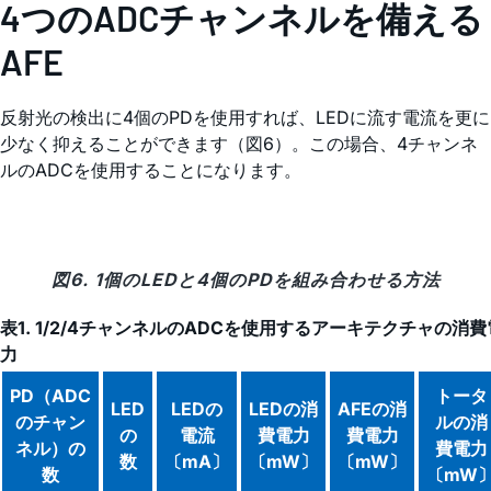
4つのADCチャンネルを備える
AFE
反射光の検出に4個のPDを使用すれば、LEDに流す電流を更に
少なく抑えることができます（図6）。この場合、4チャンネ
ルのADCを使用することになります。
図6. 1個のLEDと4個のPDを組み合わせる方法
表1. 1/2/4チャンネルのADCを使用するアーキテクチャの消費
力
PD（ADC
トータ
LED
LEDの
LEDの消
AFEの消
のチャン
ルの消
の
電流
費電力
費電力
ネル）の
費電力
数
〔mA〕
〔mW〕
〔mW〕
数
〔mW