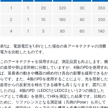
1
1
20
320
30
350
2
1
10
160
40
200
4
1
5
80
60
140
表1は、電源電圧を1.6Vとした場合の各アーキテクチャの消費
電力を比較したものです。
このアーキテクチャを採用すれば、測定品質も向上します。腕
の血管や骨は非対称に分散していますが、4個のPDを使用すれ
ば、装着者の動きや機器の締め付け具合の影響を緩和できるか
らです。また、4個のPDを使用することにより、光を照射した
血管からの反射光を検出できる確率も高くなります。図7に示
したのは、4個のPD（LEDC1とLEDC2という2つの独立した
ペアとして構成）を使用してHRを測定した結果です。比較の
ために、リファレンスとなる測定値（凡例のPolar）も示して
います。測定中は、ウェアラブル機器と皮膚の間で良好な接触