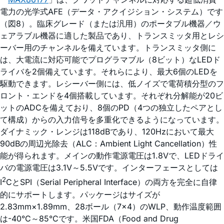
電力の光学式AFE（データ・アクイジション・システム）です
（図8）。臨床グレード（または汎用）のポータブル機器／ウ
ェアラブル機器に適した製品であり、トランスミッタ用とレシ
ーバー用のチャンネルを備えています。トランスミッタ側に
は、大電流に対応可能でプログラマブル（8ビット）なLEDド
ライバを2個備えています。それらにより、最大6個のLEDを
駆動できます。レシーバー側には、低ノイズで電荷積分型のフ
ロント・エンドを4個搭載しています。それぞれ分解能が20ビ
ットのADCを備えており、8個のPD（4つの独立したペアとし
て構成）からの入力信号を多重化できるようになっています。
ダイナミック・レンジは118dBであり、120Hzにおいて最大
90dBの周辺光除去（ALC：Ambient Light Cancellation）性
能が得られます。メインの動作電源電圧は1.8Vで、LEDドライ
バの電源電圧は3.1V～5.5Vです。インターフェースとしては
2
I
CとSPI（Serial Peripheral Interface）の両方を完全に自律
的にサポートします。パッケージはサイズが
2.83mm×1.89mm、28ボール（7×4）のWLP、動作温度範囲
は-40°C～85°Cです。米国FDA（Food and Drug