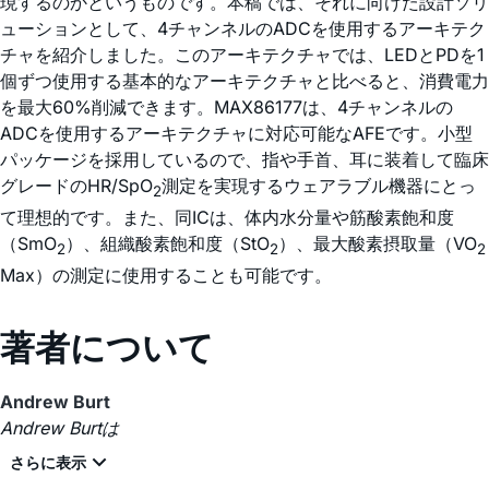
現するのかというものです。本稿では、それに向けた設計ソリ
ューションとして、4チャンネルのADCを使用するアーキテク
チャを紹介しました。このアーキテクチャでは、LEDとPDを1
個ずつ使用する基本的なアーキテクチャと比べると、消費電力
を最大60%削減できます。MAX86177は、4チャンネルの
ADCを使用するアーキテクチャに対応可能なAFEです。小型
パッケージを採用しているので、指や手首、耳に装着して臨床
グレードのHR/SpO
測定を実現するウェアラブル機器にとっ
2
て理想的です。また、同ICは、体内水分量や筋酸素飽和度
（SmO
）、組織酸素飽和度（StO
）、最大酸素摂取量（VO
2
2
2
Max）の測定に使用することも可能です。
著者について
Andrew Burt
Andrew Burtは