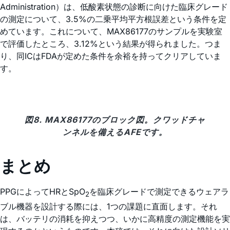
Administration）は、低酸素状態の診断に向けた臨床グレード
の測定について、3.5%の二乗平均平方根誤差という条件を定
めています。これについて、MAX86177のサンプルを実験室
で評価したところ、3.12%という結果が得られました。つま
り、同ICはFDAが定めた条件を余裕を持ってクリアしていま
す。
図8. MAX86177のブロック図。クワッドチャ
ンネルを備えるAFEです。
まとめ
PPGによってHRとSpO
を臨床グレードで測定できるウェアラ
2
ブル機器を設計する際には、1つの課題に直面します。それ
は、バッテリの消耗を抑えつつ、いかに高精度の測定機能を実