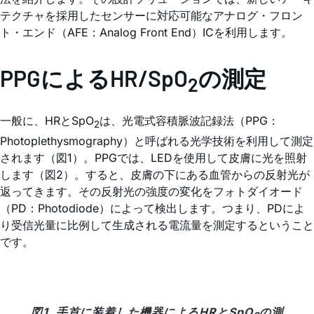
テクチャを採用したセンサーに対応可能なアナログ・フロン
ト・エンド（AFE：Analog Front End）ICを利用します。
PPGによるHR/SpO
の測定
2
一般に、HRとSpO
は、光電式容積脈波記録法（PPG：
2
Photoplethysmography）と呼ばれる光学技術を利用して測定
されます（図1）。PPGでは、LEDを使用して皮膚に光を照射
します（図2）。すると、皮膚の下にある血管からの反射光が
返ってきます。その反射光の強度の変化をフォトダイオード
（PD：Photodiode）によって検出します。つまり、PDによ
り受信光量に比例して生成される電流量を測定するということ
です。
図1. 手首に装着した機器によるHRとSpO
の測