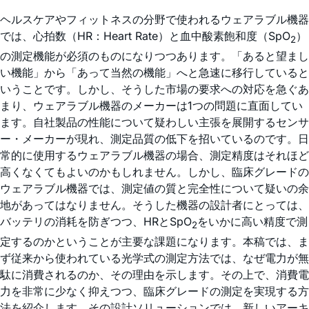
ヘルスケアやフィットネスの分野で使われるウェアラブル機器
では、心拍数（HR：Heart Rate）と血中酸素飽和度（SpO
）
2
の測定機能が必須のものになりつつあります。「あると望まし
い機能」から「あって当然の機能」へと急速に移行していると
いうことです。しかし、そうした市場の要求への対応を急ぐあ
まり、ウェアラブル機器のメーカーは1つの問題に直面してい
ます。自社製品の性能について疑わしい主張を展開するセンサ
ー・メーカーが現れ、測定品質の低下を招いているのです。日
常的に使用するウェアラブル機器の場合、測定精度はそれほど
高くなくてもよいのかもしれません。しかし、臨床グレードの
ウェアラブル機器では、測定値の質と完全性について疑いの余
地があってはなりません。そうした機器の設計者にとっては、
バッテリの消耗を防ぎつつ、HRとSpO
をいかに高い精度で測
2
定するのかということが主要な課題になります。本稿では、ま
ず従来から使われている光学式の測定方法では、なぜ電力が無
駄に消費されるのか、その理由を示します。その上で、消費電
力を非常に少なく抑えつつ、臨床グレードの測定を実現する方
法を紹介します。その設計ソリューションでは、新しいアーキ