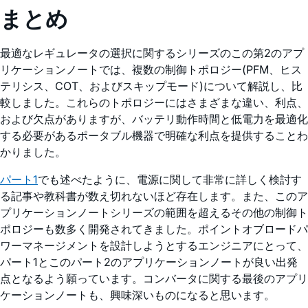
まとめ
最適なレギュレータの選択に関するシリーズのこの第2のアプ
リケーションノートでは、複数の制御トポロジー(PFM、ヒス
テリシス、COT、およびスキップモード)について解説し、比
較しました。これらのトポロジーにはさまざまな違い、利点、
および欠点がありますが、バッテリ動作時間と低電力を最適化
する必要があるポータブル機器で明確な利点を提供することわ
かりました。
パート1
でも述べたように、電源に関して非常に詳しく検討す
る記事や教科書が数え切れないほど存在します。また、このア
プリケーションノートシリーズの範囲を超えるその他の制御ト
ポロジーも数多く開発されてきました。ポイントオブロードパ
ワーマネージメントを設計しようとするエンジニアにとって、
パート1とこのパート2のアプリケーションノートが良い出発
点となるよう願っています。コンバータに関する最後のアプリ
ケーションノートも、興味深いものになると思います。