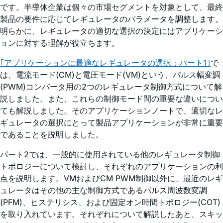
です。半導体企業は個々の市場セグメントを対象として、最終
製品の要件に応じてレギュレータのパラメータを調整します。
明らかに、レギュレータの適切な選択の決定にはアプリケーシ
ョンに対する理解が役立ちます。
｢アプリケーションに最適なレギュレータの選択：パート1｣
で
は、電流モード(CM)と電圧モード(VM)という、パルス幅変調
(PWM)コンバータ用の2つのレギュレータ制御方式について解
説しました。また、これらの制御モード間の重要な違いについ
ても解説しました。そのアプリケーションノートで、適切なレ
ギュレータの選択にとって製品アプリケーションが非常に重要
であることを説明しました。
パート2では、一般的に使用されている他のレギュレータ制御
トポロジーについて検討し、それぞれのアプリケーションの利
点を説明します。VMおよびCM PWM制御以外に、最近のレギ
ュレータはその他の主な制御方式であるパルス周波数変調
(PFM)、ヒステリシス、および固定オン時間トポロジー(COT)
を取り入れています。それぞれについて解説したあと、スキッ