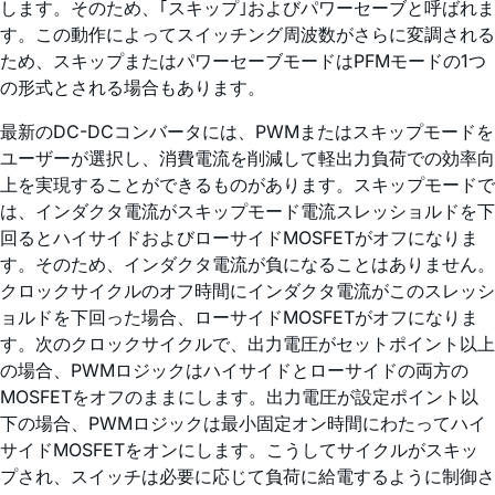
します。そのため、｢スキップ｣およびパワーセーブと呼ばれま
す。この動作によってスイッチング周波数がさらに変調される
ため、スキップまたはパワーセーブモードはPFMモードの1つ
の形式とされる場合もあります。
最新のDC-DCコンバータには、PWMまたはスキップモードを
ユーザーが選択し、消費電流を削減して軽出力負荷での効率向
上を実現することができるものがあります。スキップモードで
は、インダクタ電流がスキップモード電流スレッショルドを下
回るとハイサイドおよびローサイドMOSFETがオフになりま
す。そのため、インダクタ電流が負になることはありません。
クロックサイクルのオフ時間にインダクタ電流がこのスレッシ
ョルドを下回った場合、ローサイドMOSFETがオフになりま
す。次のクロックサイクルで、出力電圧がセットポイント以上
の場合、PWMロジックはハイサイドとローサイドの両方の
MOSFETをオフのままにします。出力電圧が設定ポイント以
下の場合、PWMロジックは最小固定オン時間にわたってハイ
サイドMOSFETをオンにします。こうしてサイクルがスキッ
プされ、スイッチは必要に応じて負荷に給電するように制御さ