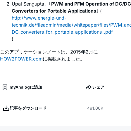
Upal Sengupta、｢
PWM and PFM Operation of DC/DC
Converters for Portable Applications
｣ (
http://www.energie-und-
technik.de/fileadmin/media/whitepaper/files/PWM_a
DC_converters_for_portable_applications_.pdf
)
このアプリケーションノートは、2015年2月に
HOW2POWER.com
に掲載されました。
myAnalogに追加
シェア
記事をダウンロード
491.00K