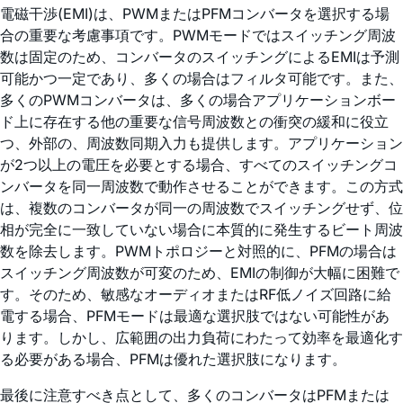
電磁干渉(EMI)は、PWMまたはPFMコンバータを選択する場
合の重要な考慮事項です。PWMモードではスイッチング周波
数は固定のため、コンバータのスイッチングによるEMIは予測
可能かつ一定であり、多くの場合はフィルタ可能です。また、
多くのPWMコンバータは、多くの場合アプリケーションボー
ド上に存在する他の重要な信号周波数との衝突の緩和に役立
つ、外部の、周波数同期入力も提供します。アプリケーション
が2つ以上の電圧を必要とする場合、すべてのスイッチングコ
ンバータを同一周波数で動作させることができます。この方式
は、複数のコンバータが同一の周波数でスイッチングせず、位
相が完全に一致していない場合に本質的に発生するビート周波
数を除去します。PWMトポロジーと対照的に、PFMの場合は
スイッチング周波数が可変のため、EMIの制御が大幅に困難で
す。そのため、敏感なオーディオまたはRF低ノイズ回路に給
電する場合、PFMモードは最適な選択肢ではない可能性があ
ります。しかし、広範囲の出力負荷にわたって効率を最適化す
る必要がある場合、PFMは優れた選択肢になります。
最後に注意すべき点として、多くのコンバータはPFMまたは