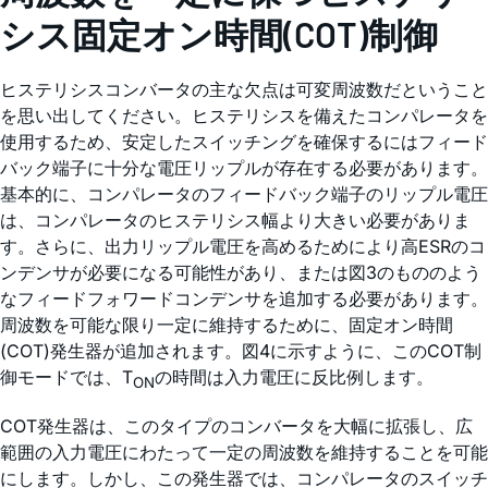
シス固定オン時間(COT)制御
ヒステリシスコンバータの主な欠点は可変周波数だということ
を思い出してください。ヒステリシスを備えたコンパレータを
使用するため、安定したスイッチングを確保するにはフィード
バック端子に十分な電圧リップルが存在する必要があります。
基本的に、コンパレータのフィードバック端子のリップル電圧
は、コンパレータのヒステリシス幅より大きい必要がありま
す。さらに、出力リップル電圧を高めるためにより高ESRのコ
ンデンサが必要になる可能性があり、または図3のもののよう
なフィードフォワードコンデンサを追加する必要があります。
周波数を可能な限り一定に維持するために、固定オン時間
(COT)発生器が追加されます。図4に示すように、このCOT制
御モードでは、T
の時間は入力電圧に反比例します。
ON
COT発生器は、このタイプのコンバータを大幅に拡張し、広
範囲の入力電圧にわたって一定の周波数を維持することを可能
にします。しかし、この発生器では、コンパレータのスイッチ