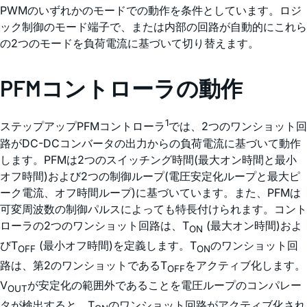
PWMのいずれかのモードでの動作を条件としています。ロジ
ック制御のモード端子で、または内部の回路が自動的にこれら
の2つのモードを負荷電流に基づいて切り替えます。
PFMコントローラの動作
1
ステップアップPFMコントローラ
では、2つのワンショット回
路がDC-DCコンバータの出力からの負荷電流に基づいて動作
します。PFMは2つのスイッチング時間(最大オン時間と最小
オフ時間)および2つの制御ループ(電圧安定化ループと最大ピ
ーク電流、オフ時間ループ)に基づいています。また、PFMは
可変周波数の制御パルスによっても特長付けられます。コント
ローラの2つのワンショット回路は、T
(最大オン時間)およ
ON
びT
(最小オフ時間)を定義します。T
のワンショット回
OFF
ON
路は、第2のワンショットであるT
をアクティブ化します。
OFF
V
が安定化の範囲外であることを電圧ループのコンパレー
OUT
タが検出すると、T
のワンショット回路がアクティブ化され