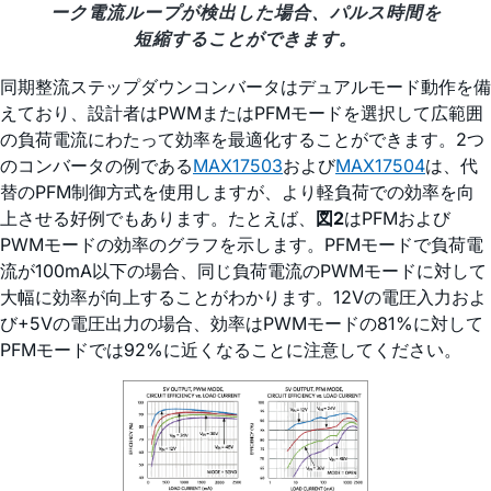
ーク電流ループが検出した場合、パルス時間を
短縮することができます。
同期整流ステップダウンコンバータはデュアルモード動作を備
えており、設計者はPWMまたはPFMモードを選択して広範囲
の負荷電流にわたって効率を最適化することができます。2つ
のコンバータの例である
MAX17503
および
MAX17504
は、代
替のPFM制御方式を使用しますが、より軽負荷での効率を向
上させる好例でもあります。たとえば、
図2
はPFMおよび
PWMモードの効率のグラフを示します。PFMモードで負荷電
流が100mA以下の場合、同じ負荷電流のPWMモードに対して
大幅に効率が向上することがわかります。12Vの電圧入力およ
び+5Vの電圧出力の場合、効率はPWMモードの81%に対して
PFMモードでは92%に近くなることに注意してください。