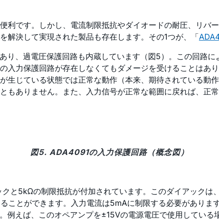
ば便利です。しかし、電流制限抵抗やダイオードの耐圧、リバ
を解決して実現された製品も存在します。その1つが、「
ADA4
Cであり、過電圧保護回路も内蔵しています（図5）。この回路
の入力保護回路が存在しなくてもダメージを受けることはありま
が生じている状態では正常な動作（本来、期待されている動作
こともありません。また、入力信号が正常な範囲に戻れば、正
図5. ADA4091の入力保護回路（概念図）
イアックと5kΩの制限抵抗が付加されています。このダイアック
加することができます。入力電流は5mAに制限する必要があり
。例えば、このオペアンプを±15Vの電源電圧で使用している場