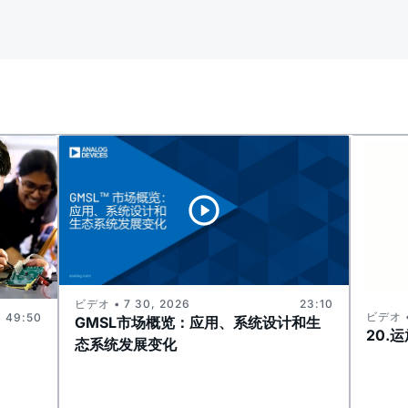
ビデオ • 7 30, 2026
23:10
ビデオ •
49:50
GMSL市场概览：应用、系统设计和生
20.
态系统发展变化