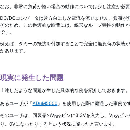
なお、非常に負荷が軽い場合の動作については少し注意が必要
DC/DCコンバータは片方向にしか電流を流せません。負荷
そのため、この過渡的な瞬間には、線形なループ特性の動作か
です。
例えば、ダミーの抵抗を付加することで完全に無負荷の状態が
があります。
現実に発生した問題
上述したような問題が生じた具体的な例を紹介しておきます。
あるユーザが「
ADuM5000
」を使用した際に遭遇した事例で
そのユーザは、同製品のV
ピンに3.3Vを入力し、V
ピン
DD1
ISO
り、0Vになったりするという状況に陥ったと言います。