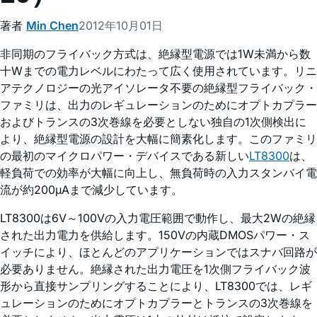
著者
Min Chen
2012年10月01日
非同期のフライバック方式は、絶縁型電源では1W未満から数
十Wまでの電力レベルにわたって広く使用されています。リニ
アテクノロジーの光アイソレータ不要の絶縁型フライバック・
ファミリは、出力のレギュレーションのためにオプトカプラー
およびトランスの3次巻線を必要としない独自の1次側検出に
より、絶縁型電源の設計を大幅に簡素化します。このファミリ
の最初のマイクロパワー・デバイスである新しい
LT8300
は、
軽負荷での効率が大幅に向上し、無負荷時の入力スタンバイ電
流が約200µAまで減少しています。
LT8300は6V～100Vの入力電圧範囲で動作し、最大2Wの絶縁
された出力電力を供給します。150Vの内蔵DMOSパワー・ス
イッチにより、ほとんどのアプリケーションではスナバ回路が
必要ありません。絶縁された出力電圧を1次側フライバック波
形から直接サンプリングすることにより、LT8300では、レギ
ュレーションのためにオプトカプラーとトランスの3次巻線を