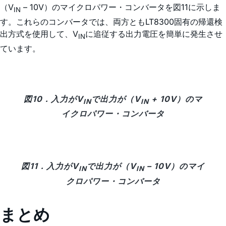
（V
– 10V）のマイクロパワー・コンバータを図11に示しま
IN
す。これらのコンバータでは、両方ともLT8300固有の帰還検
出方式を使用して、V
に追従する出力電圧を簡単に発生させ
IN
ています。
図10．入力がV
で出力が（V
+ 10V）のマ
IN
IN
イクロパワー・コンバータ
図11．入力がV
で出力が（V
– 10V）のマイ
IN
IN
クロパワー・コンバータ
まとめ