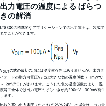
出力電圧の温度による ばらつ
きの解消
LT8300の標準的なアプリケーションでの出力電圧は、次式で
表すことができます。
V
の式の最初の項には温度依存性はありませんが、出力ダ
OUT
イオードの順方向電圧V
には大きな負の温度係数（–1mV/°C
F
～–2mV/°C）があります。こうした負の温度係数により、温
度範囲全体では出力電圧のばらつきが約200mV～300mV発生
します。
比較的高い出力電圧（たとえば12Vや24V）の場合は、出力電