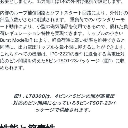
必要としません。出力電圧は1本の外付け抵抗で設定します。
内部のループ補償回路とソフトスタート回路により、外付けの
部品点数がさらに削減されます。 重負荷でのバウンダリーモ
ード動作により、小型の磁気部品を使用できるので、優れた負
荷レギュレーション特性を実現できます。リップルの小さい
Burst Mode動作により、軽負荷時に高い効率を維持できると
同時に、出力電圧リップルを最小限に抑えることができます。
これらすべての機能は、IPC-2221の要件に適合する高電圧対
応のピン間隔を備えた5ピンTSOT-23パッケージ（図1）に収
められます。
図1．LT8300は、4ピンと5ピンの間が高電圧
対応のピン間隔になっている5ピンTSOT-23パ
ッケージで供給されます。