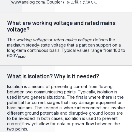
（
www.analog.com/
Coupler
）をご覧ください。
i
What are working voltage and rated mains
voltage?
The
working voltage
or
rated mains voltage
defines the
maximum
steady-state
voltage that a part can support on a
long-term continuous basis. Typical values range from 100 to
600V
.
RMS
What is isolation? Why is it needed?
Isolation is a means of preventing current from flowing
between two communicating points. Typically, isolation is
used in two general situations. The first is where there is the
potential for current surges that may damage equipment or
harm humans. The second is where interconnections involve
different ground potentials and disruptive ground loops are
to be avoided. In both cases, isolation is used to prevent
current flow yet allow for data or power flow between the
two points.