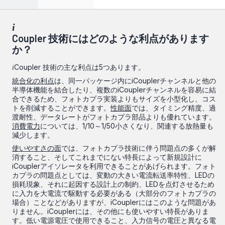
i
Coupler 技術にはどのような利点があります
か？
Coupler 技術の主な利点は5つあります。
i
統合化の利点
は、同一パッケージ内にiCouplerチャンネルと他の
半導体機能を結合したり、複数のiCouplerチャンネルを容易に結
合できるため、フォトカプラ実装よりもサイズを小型化し、コス
トを削減することができます。
性能面
では、タイミング精度、過
渡耐性、データレートがフォトカプラ部品よりも優れています。
消費電力
については、1/10～1/50小さくなり、関連する放熱量も
減少します。
使いやすさの面
では、フォトカプラ技術に伴う問題点の多くが解
消すること、そしてこれまでにない特長によって新規設計に
iCouplerアイソレータを利用できることがあげられます。フォト
カプラの問題点としては、変動の大きい電流転送率特性、LEDの
損耗現象、それに起因する設計上の制約、LEDを点灯させるため
に入力を大電流で駆動する必要がある（大部分のフォトカプラの
場合）ことなどがありますが、iCouplerにはこのような問題があ
りません。iCouplerには、その他にも使いやすい特長がありま
す。低い電源電圧で使用できること、入力信号の電圧と異なる電