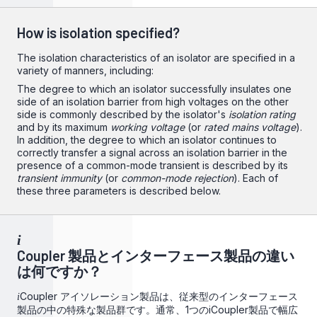
How is isolation specified?
The isolation characteristics of an isolator are specified in a
variety of manners, including:
The degree to which an isolator successfully insulates one
side of an isolation barrier from high voltages on the other
side is commonly described by the isolator's
isolation rating
and by its maximum
working voltage
(or
rated mains voltage
).
In addition, the degree to which an isolator continues to
correctly transfer a signal across an isolation barrier in the
presence of a common-mode transient is described by its
transient immunity
(or
common-mode rejection
). Each of
these three parameters is described below.
i
Coupler 製品とインターフェース製品の違い
は何ですか？
Coupler アイソレーション製品は、従来型のインターフェース
i
製品の中の特殊な製品群です。通常、1つのiCoupler製品で幅広