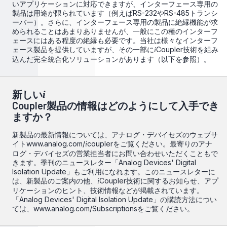
いアプリケーションに対応できますが、インターフェース専用の
製品は用途が限られています（例えばRS-232やRS-485トランシ
ーバー）。さらに、インターフェース専用の製品に絶縁機能が求
められることはあまりありませんが、一般にこの種のインターフ
ェースにはある程度の絶縁も必要です。当社は様々なインターフ
ェース製品を提供していますが、その一部に
Coupler技術を組み
i
込んだ完全統合化ソリューションがあります（以下を参照）。
新しい
i
Coupler製品の情報はどのようにして入手でき
ますか？
新製品の最新情報については、アナログ・デバイセズのウェブサ
イト
www.analog.com/
coupler
をご覧ください。最寄りのアナ
i
ログ・デバイセズの営業担当者にお問い合わせいただくこともで
きます。季刊のニュースレター「Analog Devices' Digital
Isolation Update」もご利用になれます。このニュースレターに
は、新製品のご案内の他、
Coupler技術に関するお知らせ、アプ
i
リケーションのヒント、技術情報などが掲載されています。
「Analog Devices' Digital Isolation Update」の購読方法につい
ては、
www.analog.com/Subscriptions
をご覧ください。