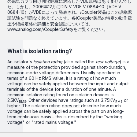
の磁気カプラ向け強化絶縁に対応したVDE規格はありませんでし
た。しかし、2006年12月にDIN V VDE V 0884-10（VDE V
0884-10）がVDEによって発表され、
Coupler製品はこの規格認
i
証試験を問題なく終えています。各
Coupler製品の特定の動作電
i
圧や絶縁定格の詳細と安全認証については、
www.analog.com/
CouplerSafety
をご覧ください。
i
What is isolation rating?
An isolator's
isolation rating
(also called the
test voltage
) is a
measure of the protection provided against short-duration,
common-mode voltage differences. Usually specified in
terms of a 60 Hz RMS value, it is a rating of how much
voltage can be safely applied between the input and output
terminals of the device for a duration of one minute. A
common isolation rating found on isolation devices is
2.5KV
. Other devices have ratings such as 3.75KV
or
RMS
RMS
higher. The isolation rating
does not
describe how much
voltage can be safely applied across the part on an long-
term continuous basis – this is described by the "working
voltage" or "rated mains voltage."