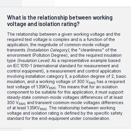
What is the relationship between working
voltage and isolation rating?
The relationship between a given working voltage and the
required test voltage is complex and is a function of the
application, the magnitude of common-mode voltage
transients
(Installation Category)
, the "cleanliness" of the
environment (Pollution Degree), and the required insulation
type
(Insulation Level)
. As a representative example based
on IEC 1010-1 (international standard for measurement and
control equipment), a measurement and control application
involving installation category II, a pollution degree of 2, basic
insulation, and a working voltage of 300 V
has a required
RMS
test voltage of 1.35KV
. This means that for an isolation
RMS
component to be suitable for this application, it must support
steady-state common-mode voltages differences of at least
300 V
and transient common-mode voltages differences
RMS
of at least 1.35KV
. The relationship between working
RMS
voltage and isolation rating is defined by the specific safety
standard for the end-equipment under consideration.