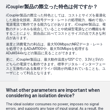
Coupler製品の際立った特色は何ですか？
i
Coupler製品の際立った特色としては、コストとサイズを最適化
i
した統合化技術、高信号データ・レートの処理能力、極めて低い
電源電流で動作できる能力などがあります。
Coupler製品は、複
i
数のチャンネルを統合していることや絶縁型電源などの機能を有
することにより、競合品に比べてコストとサイズの点で大きな利
点があります。
速度と消費電力の利点は、最大100MbpsのNRZデータ・レート
を処理できるADuM1100や、最大150Mbpsを処理する
ADuM344xなどの製品に見ることができます。
更に、
Coupler製品は、最大動作温度が125° Cで、3.3Vと5Vの
i
どちらの電源でも動作できます。標準デジタル・インターフェー
スと互換性のある集積ドライバ回路が内蔵されていることも、ユ
ーザにとって利点となります。
What other parameters are important when
considering an isolation device?
The ideal isolator consumes no power, imposes no signal
errors, and supports any type of input signal. As a result, the