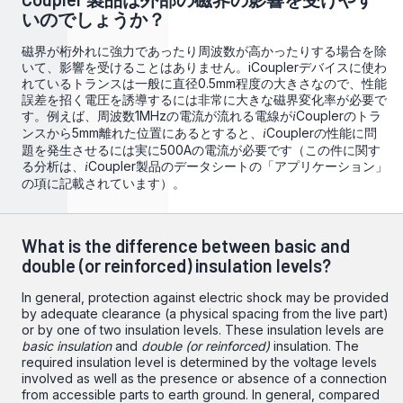
いのでしょうか？
磁界が桁外れに強力であったり周波数が高かったりする場合を除
いて、影響を受けることはありません。iCouplerデバイスに使わ
れているトランスは一般に直径0.5mm程度の大きさなので、性能
誤差を招く電圧を誘導するには非常に大きな磁界変化率が必要で
す。例えば、周波数1MHzの電流が流れる電線が
Couplerのトラ
i
ンスから5mm離れた位置にあるとすると、
Couplerの性能に問
i
題を発生させるには実に500Aの電流が必要です（この件に関す
る分析は、
Coupler製品のデータシートの「アプリケーション」
i
の項に記載されています）。
What is the difference between basic and
double (or reinforced) insulation levels?
In general, protection against electric shock may be provided
by adequate clearance (a physical spacing from the live part)
or by one of two insulation levels. These insulation levels are
basic insulation
and
double (or reinforced)
insulation. The
required insulation level is determined by the voltage levels
involved as well as the presence or absence of a connection
from accessible parts to earth ground. In general, compared