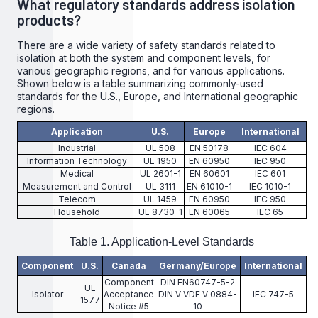
What regulatory standards address isolation
products?
There are a wide variety of safety standards related to
isolation at both the system and component levels, for
various geographic regions, and for various applications.
Shown below is a table summarizing commonly-used
standards for the U.S., Europe, and International geographic
regions.
Application
U.S.
Europe
International
Industrial
UL 508
EN 50178
IEC 604
Information Technology
UL 1950
EN 60950
IEC 950
Medical
UL 2601-1
EN 60601
IEC 601
Measurement and Control
UL 3111
EN 61010-1
IEC 1010-1
Telecom
UL 1459
EN 60950
IEC 950
Household
UL 8730-1
EN 60065
IEC 65
Table 1. Application-Level Standards
Component
U.S.
Canada
Germany/Europe
International
Component
DIN EN60747-5-2
UL
Isolator
Acceptance
DIN V VDE V 0884-
IEC 747-5
1577
Notice #5
10