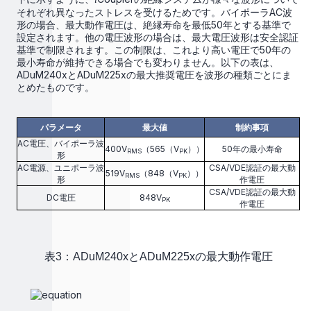
それぞれ異なったストレスを受けるためです。バイポーラAC波
形の場合、最大動作電圧は、絶縁寿命を最低50年とする基準で
設定されます。他の電圧波形の場合は、最大電圧波形は安全認証
基準で制限されます。この制限は、これより高い電圧で50年の
最小寿命が維持できる場合でも変わりません。以下の表は、
ADuM240xとADuM225xの最大推奨電圧を波形の種類ごとにま
とめたものです。
パラメータ
最大値
制約事項
AC電圧、バイポーラ波
400V
（565（V
））
50年の最小寿命
RMS
PK
形
AC電源、ユニポーラ波
CSA/VDE認証の最大動
519V
（848（V
））
RMS
PK
形
作電圧
CSA/VDE認証の最大動
DC電圧
848V
PK
作電圧
表3：ADuM240xとADuM225xの最大動作電圧