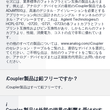
セズには、業界標準のフォトカプラとピン互換の製品もありま
す。例えば、アナログ・デバイセズの最初の
Coupler製品である
i
ADuM1100は、高速のデジタル・アイソレーションを必要とする
アプリケーション向けに設計されたシングル・チャンネルのデジ
タル・アイソレータです。これは、Agilent Technologiesの
HCPL-0710、-0720、-0721、-0723の各フォトカプラとフット
プリント互換性およびピン互換性があり、しかもこれらのフォト
カプラより、性能、消費電力、コストの点で非常に優れていま
す。
その他のすべての製品については、
www.analog.com/
Coupler
i
のセレクション・テーブルをご覧の上、適切なデバイスを選択し
てください。ご不明な点は、当社のウェブサイトをご覧になる
か、アナログ・デバイセズまたは正規販売代理店にお問い合わせ
ください。
i
Coupler製品は鉛フリーですか？
Coupler製品はすべて鉛フリーです。
i
i
Coupler 製品は外部の磁界の影響を受けやす