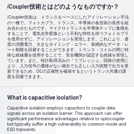
Coupler技術とはどのようなものですか？
i
Coupler技術は、トランスをベースにしたアイソレーション手法
i
の一種で、フォトカプラ、トランス、半導体の各技術の長所を組
み合わせたものです。マイクロトランスを半導体チップに集積化
することで、電気光学変換という不利な特性を持つフォトカプラ
を使用せずに、アイソレーションを実現します。これにより、過
度の消費電力、大きなタイミング・エラー、束縛的なデータ・レ
ート制限を回避することができます。トランス・コイルの間に特
殊な絶縁層を使用することで、安全機関が認定する絶縁を実現し
ています。また、特許取得済みの「リフレッシュ」回路の使用に
より、入力信号の遷移がない場合でも正しい入力状態で出力を更
新できるため、DCの正確性を確保するというトランス共通の課
題を回避できます。
What is capacitive isolation?
Capacitive isolation employs capacitors to couple data
signals across an isolation barrier. This approach can offer
significant performance advantages relative to optocoupler
but typically suffer a high vulnerability to common-mode and
ESD transients.