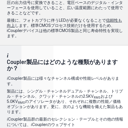
圧の出力信号に変換できること、電圧ベースのデジタル・インタ
ーフェースを使用していること、広い温度範囲にわたって使用で
きることなどです。
最後に、フォトカプラに伴うLEDが必要なくなることで
信頼性も
向上
します。標準CMOSプロセス技術だけを使用するため、
iCouplerデバイスは他の標準CMOS製品と同じ寿命特性を実現し
ます。
i
Coupler製品にはどのような種類があります
か？
Coupler製品には様々なチャンネル構成や性能レベルがありま
i
す。
製品には、
シングル
・チャンネル
デュアル
・チャンネル、
トリプ
ル
・チャンネル、
クワッド
・チャンネルの2.5KV
および
RMS
5.0KV
のアイソレータがあり、それぞれに複数の性能／価格
RMS
オプションがあります。更に、次のような機能を備えた製品もあ
ります。
Coupler製品群の最新のセレクション・テーブルとその他の情報
i
については、
Couplerのウェブサイト
i