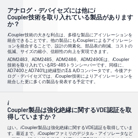
アナログ・デバイセズには他に
i
Coupler技術を取り入れている製品があります
か？
i
Coupler技術の大きな利点は、多様な製品にアイソレーションを
統合できることです。他の製品にも
i
Couplerによるアイソレーシ
ョンを統合することで、設計の簡素化、部品表の削減、コストの
低減、サイズの縮小、信頼性の向上を実現できます。
ADM2483、ADM2485、ADM2486、ADM2490Eは、
i
Coupler
技術を取り入れているRS-485トランシーバーです。同様に、
AD7400とAD7401は絶縁型のΣΔ A/Dコンバータです。今後アナ
ログ・デバイセズでは、
i
Coupler技術によりアイソレーションを
統合した更に多くの製品を発表する予定です。
i
Coupler製品は強化絶縁に関するVDE認証を取
得していますか？
はい。
Coupler製品は強化絶縁に関するVDE認証を取得していま
i
す。最近まで、
Couplerファミリのデジタル・アイソレータなど
i