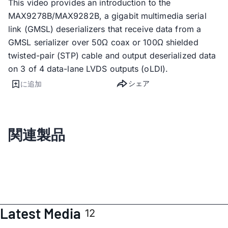
This video provides an introduction to the
MAX9278B/MAX9282B, a gigabit multimedia serial
link (GMSL) deserializers that receive data from a
GMSL serializer over 50Ω coax or 100Ω shielded
twisted-pair (STP) cable and output deserialized data
on 3 of 4 data-lane LVDS outputs (oLDI).
シェア
に追加
関連製品
Latest Media
12