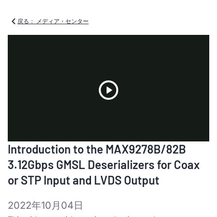
戻る： メディア・センター
Play
Introduction to the MAX9278B/82B
Video
3.12Gbps GMSL Deserializers for Coax
or STP Input and LVDS Output
2022年10月04日