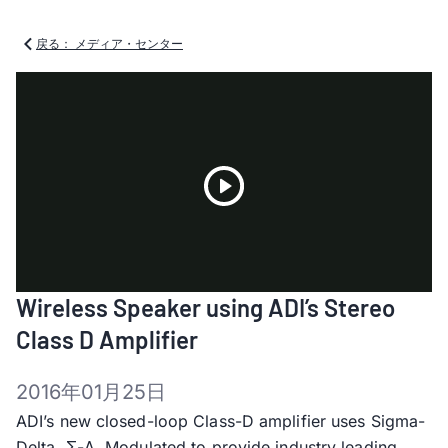
戻る： メディア・センター
Play
Wireless Speaker using ADI’s Stereo
Video
Class D Amplifier
2016年01月25日
ADI’s new closed-loop Class-D amplifier uses Sigma-
Delta, Σ-Δ, Modulated to provide industry leading