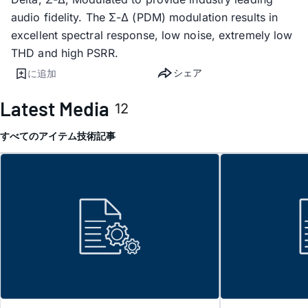
audio fidelity. The Σ-Δ (PDM) modulation results in
excellent spectral response, low noise, extremely low
THD and high PSRR.
シェア
に追加
Latest Media
12
すべてのアイテム
技術記事