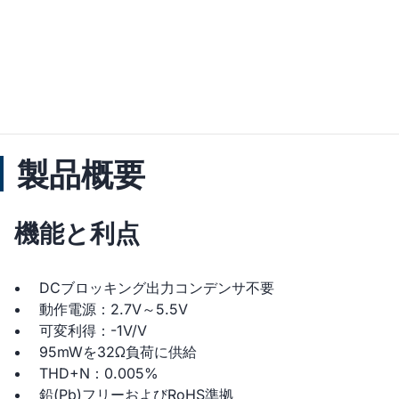
製品概要
機能と利点
DCブロッキング出力コンデンサ不要
動作電源：2.7V～5.5V
可変利得：-1V/V
95mWを32Ω負荷に供給
THD+N：0.005%
鉛(Pb)フリーおよびRoHS準拠