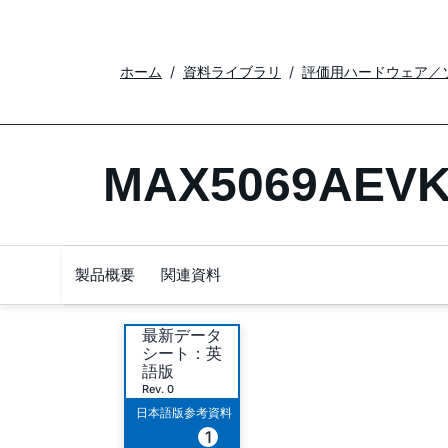
ホーム
資料ライブラリ
評価用ハードウェア／
MAX5069AEVK
製品概要
関連資料
最新データ
シート：英
語版
Rev. 0
日本語版参考資料
1