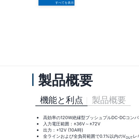
すべてを表示
製品概要
機能と利点
製品概要
高効率の120W絶縁型プッシュプルDC-DCコン
入力電圧範囲：±36V～±72V
出力：+12V (10A時)
全ラインおよび全負荷範囲で0.1%以内のV
レ
OUT