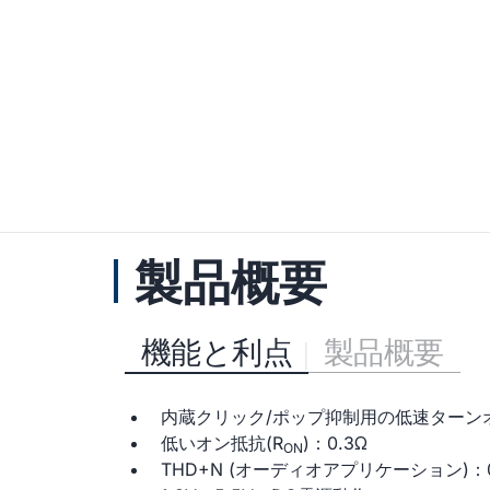
製品概要
機能と利点
製品概要
内蔵クリック/ポップ抑制用の低速ターン
低いオン抵抗(R
)：0.3Ω
ON
THD+N (オーディオアプリケーション)：0