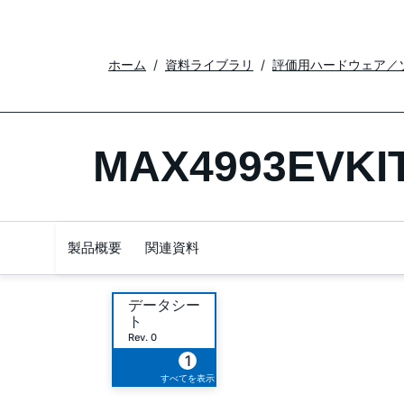
ホーム
資料ライブラリ
評価用ハードウェア／
MAX4993EVKI
製品概要
関連資料
データシー
ト
Rev. 0
1
すべてを表示