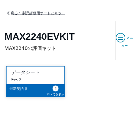
戻る： 製品評価用ボードとキット
MAX2240EVKIT
メニ
ュー
MAX2240の評価キット
データシート
Rev. 0
1
最新英語版
すべてを表示