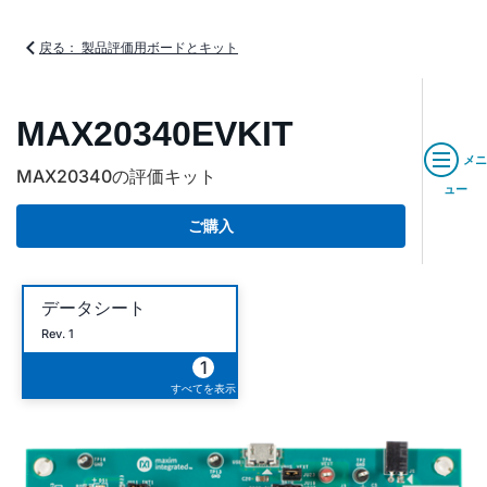
戻る： 製品評価用ボードとキット
MAX20340EVKIT
メニ
MAX20340の評価キット
ュー
ご購入
データシート
Rev. 1
1
すべてを表示