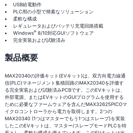
USB給電動作
PLC用の小型で簡素なソリューション
柔軟な構成
レギュレータおよびバッテリ充電回路搭載
®
Windows
8/10対応GUIソフトウェア
完全実装および試験済み
製品概要
MAX20340の評価キット(EVキット)は、双方向電力線通
信(PLC)マネージメント集積回路のMAX20340を評価す
る完全実装および試験済みPCBです。このEVキットは、
外部電源、またはEVキットのGUIプログラムを使用する
ために必要なファームウェアを含んだMAX32625PICOマ
イクロコントローラから電力を取得します。2つの
MAX20340 (1つはマスターでもう1つはスレーブ)を実装
したこのEVキットは、マスター/スレーブモードPLCを特
長とし、柔軟な構成を備えています。このEVキットは出