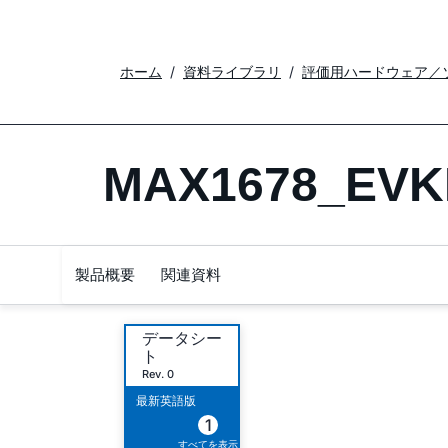
ホーム
資料ライブラリ
評価用ハードウェア／
MAX1678_EVK
製品概要
関連資料
データシー
ト
Rev. 0
最新英語版
1
すべてを表示