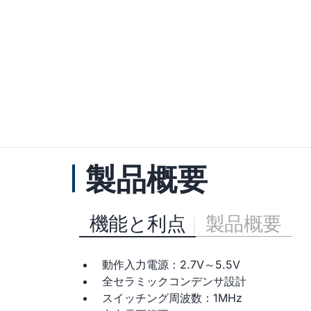
製品概要
機能と利点
製品概要
動作入力電源：2.7V～5.5V
全セラミックコンデンサ設計
スイッチング周波数：1MHz