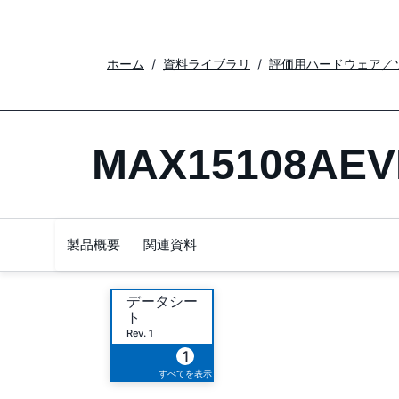
ホーム
資料ライブラリ
評価用ハードウェア／
MAX15108AEV
製品概要
関連資料
データシー
ト
Rev. 1
1
すべてを表示