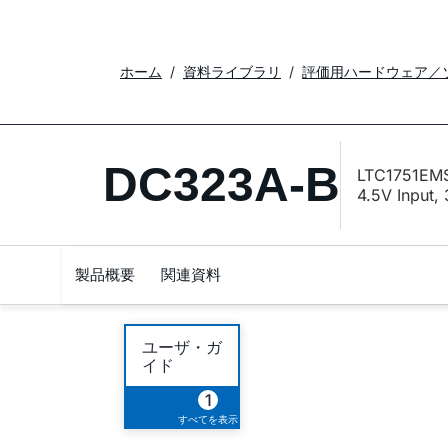
ホーム
資料ライブラリ
評価用ハードウェア／
DC323A-B
LTC1751EMS
4.5V Input,
製品概要
関連資料
ユーザ・ガ
イド
1
すべてを表示