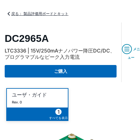
戻る： 製品評価用ボードとキット
DC2965A
メニ
LTC3336 | 15V/250mAナノパワー降圧DC/DC、
プログラマブルなピーク入力電流
ュー
ご購入
ユーザ・ガイド
Rev. 0
1
すべてを表示