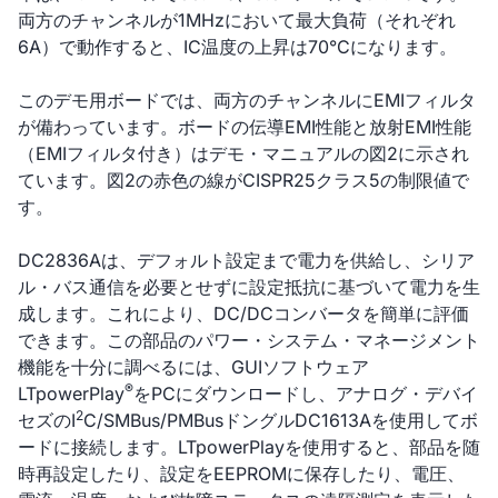
両方のチャンネルが1MHzにおいて最大負荷（それぞれ
6A）で動作すると、IC温度の上昇は70°Cになります。
このデモ用ボードでは、両方のチャンネルにEMIフィルタ
が備わっています。ボードの伝導EMI性能と放射EMI性能
（EMIフィルタ付き）はデモ・マニュアルの図2に示され
ています。図2の赤色の線がCISPR25クラス5の制限値で
す。
DC2836Aは、デフォルト設定まで電力を供給し、シリア
ル・バス通信を必要とせずに設定抵抗に基づいて電力を生
成します。これにより、DC/DCコンバータを簡単に評価
できます。この部品のパワー・システム・マネージメント
機能を十分に調べるには、GUIソフトウェア
®
LTpowerPlay
をPCにダウンロードし、アナログ・デバイ
2
セズのI
C/SMBus/PMBusドングルDC1613Aを使用してボ
ードに接続します。LTpowerPlayを使用すると、部品を随
時再設定したり、設定をEEPROMに保存したり、電圧、