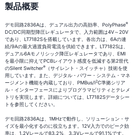
製品概要
®
デモ回路2836Aは、デュアル出力の高効率、PolyPhase
DC/DC同期型降圧レギュレータで、入力範囲は4V～20V
であり、LT7182Sを搭載しています。各出力は、6Aの連
続/9Aの最大過渡負荷電流を供給できます。LT7182Sは、
デュアル6Aモノリシック降圧レギュレータであり、EMI
を最小限に抑えてPCBレイアウト感度を低減する第2世代
®
のSilent Switcher
（サイレント・スイッチャ）技術を使
用しています。また、デジタル・パワー・システム・マネ
2
ージメント機能を内蔵しており、PMBus/I
C準拠シリア
ル・インターフェースによりプログラマビリティとテレメ
トリを実現します。詳細については、LT7182Sデータシー
トを参照してください。
デモ回路2836Aは、1MHzで動作し、ソリューション・サ
イズを最小化するのに役立ちます。12V入力でのピーク効
率は、1.2Vレールで83.2%、3.3Vレールで91.1%です。