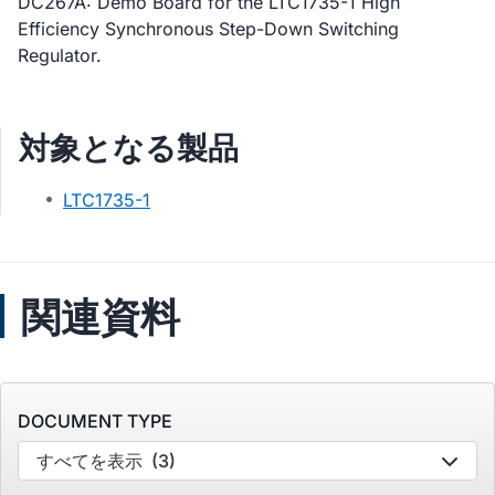
DC267A: Demo Board for the LTC1735-1 High
Efficiency Synchronous Step-Down Switching
Regulator.
対象となる製品
LTC1735-1
関連資料
DOCUMENT TYPE
すべてを表示
(3)