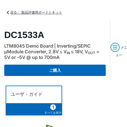
戻る： 製品評価用ボードとキット
DC1533A
LTM8045 Demo Board | Inverting/SEPIC
メニ
µModule Converter, 2.8V ≤ V
≤ 18V, V
=
IN
OUT
ュー
5V or –5V @ up to 700mA
ご購入
ユーザ・ガイド
1
すべてを表示