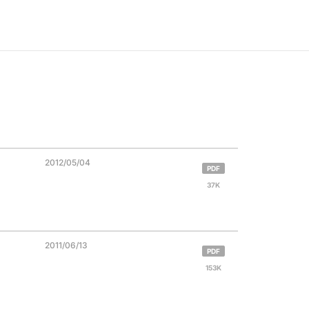
2012/05/04
PDF
37K
2011/06/13
PDF
153K