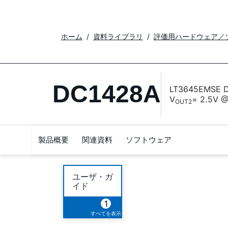
ホーム
資料ライブラリ
評価用ハードウェア／
DC1428A
LT3645EMSE D
V
= 2.5V 
OUT2
製品概要
関連資料
ソフトウェア
ユーザ・ガ
イド
1
すべてを表示