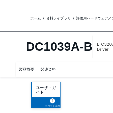
ホーム
資料ライブラリ
評価用ハードウェア／
DC1039A-B
LTC3207
Driver
製品概要
関連資料
ユーザ・ガ
イド
1
すべてを表示