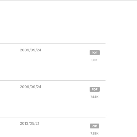
2009/09/24
PDF
30K
2009/09/24
PDF
744K
2013/05/21
ZIP
728K