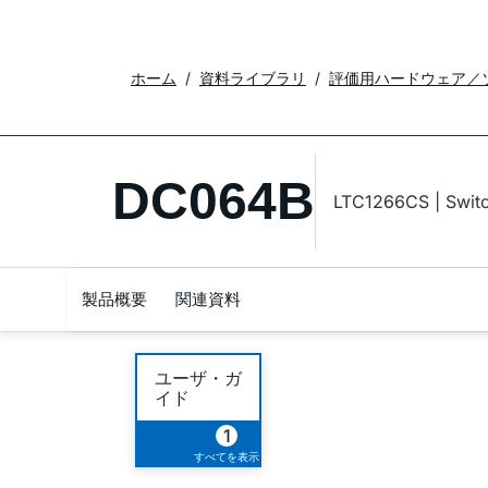
ホーム
資料ライブラリ
評価用ハードウェア／
DC064B
LTC1266CS | Switc
製品概要
関連資料
ユーザ・ガ
イド
1
すべてを表示