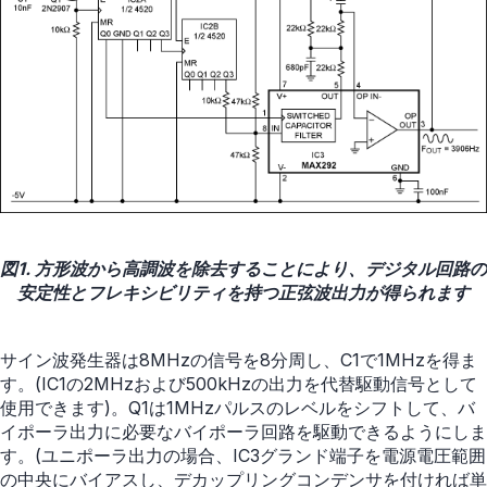
図1. 方形波から高調波を除去することにより、デジタル回路の
安定性とフレキシビリティを持つ正弦波出力が得られます
サイン波発生器は8MHzの信号を8分周し、C1で1MHzを得ま
す。(IC1の2MHzおよび500kHzの出力を代替駆動信号として
使用できます)。Q1は1MHzパルスのレベルをシフトして、バ
イポーラ出力に必要なバイポーラ回路を駆動できるようにしま
す。(ユニポーラ出力の場合、IC3グランド端子を電源電圧範囲
の中央にバイアスし、デカップリングコンデンサを付ければ単