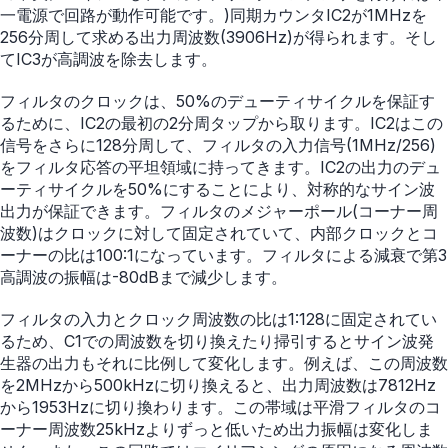
一電源で回路が動作可能です。)同期カウンタIC2が1MHzを
256分周して求める出力周波数(3906Hz)が得られます。そし
てIC3が高調波を除去します。
フィルタのクロックは、50%のデューティサイクルを保証す
るために、IC2の最初の2分周タップから取ります。IC2はこの
信号をさらに128分周して、フィルタの入力信号(1MHz/256)
をフィルタ応答の平坦領域に持ってきます。IC2の出力のデュ
ーティサイクルを50%にすることにより、対称的なサイン波
出力が保証できます。フィルタのメジャーポール(コーナー周
波数)はクロックに対して固定されていて、内部クロックとコ
ーナーの比は100:1になっています。フィルタによる減衰で第3
高調波の振幅は-80dBまで減少します。
フィルタの入力とクロック周波数の比は1:128に固定されてい
るため、C1での周波数を切り換えたり掃引するとサイン波発
生器の出力もそれに比例して変化します。例えば、この周波数
を2MHzから500kHzに切り換えると、出力周波数は7812Hz
から1953Hzに切り換わります。この帯域は平滑フィルタのコ
ーナー周波数25kHzよりずっと低いため出力振幅は変化しま