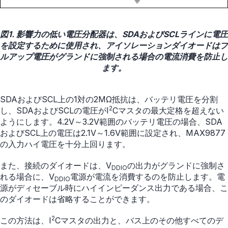
図1. 影響力の低い電圧分配器は、SDAおよびSCLラインに電圧
を設定するために使用され、アイソレーションダイオードはプ
ルアップ電圧がグランドに強制される場合の電流消費を防止し
ます。
SDAおよびSCL上の1対の2MΩ抵抗は、バッテリ電圧を分割
2
し、SDAおよびSCLの電圧がI
Cマスタの最大定格を超えない
ようにします。4.2V～3.2V範囲のバッテリ電圧の場合、SDA
およびSCL上の電圧は2.1V～1.6V範囲に設定され、MAX9877
の入力ハイ電圧を十分上回ります。
また、接続のダイオードは、V
の出力がグランドに強制さ
DDIO
れる場合に、V
電源が電流を消費するのを防止します。電
DDIO
源がディセーブル時にハイインピーダンス出力である場合、こ
のダイオードは省略することができます。
2
この方法は、I
Cマスタの出力と、バス上のその他すべてのデ