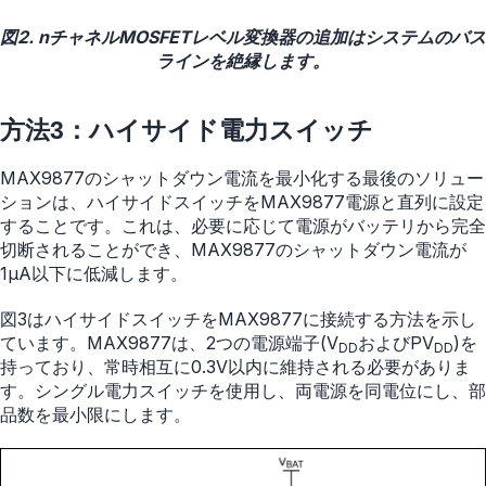
図2. nチャネルMOSFETレベル変換器の追加はシステムのバス
ラインを絶縁します。
方法3：ハイサイド電力スイッチ
MAX9877のシャットダウン電流を最小化する最後のソリュー
ションは、ハイサイドスイッチをMAX9877電源と直列に設定
することです。これは、必要に応じて電源がバッテリから完全
切断されることができ、MAX9877のシャットダウン電流が
1µA以下に低減します。
図3はハイサイドスイッチをMAX9877に接続する方法を示し
ています。MAX9877は、2つの電源端子(V
およびPV
)を
DD
DD
持っており、常時相互に0.3V以内に維持される必要がありま
す。シングル電力スイッチを使用し、両電源を同電位にし、部
品数を最小限にします。