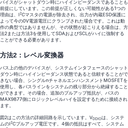
バイスがシャットダウン時にハイインピーダンスであることも
前提にしています。この前提が正しくない可能性がある1つの
2
理由は、I
Cマスタの電源が除去され、出力が内蔵ESD保護に
よって今の0V電源電圧にクランプされた場合です。これは動
作の典型ではありませんが、その状態が起こりえる場合は、方
法2または方法3を使用してSDAおよびSCLがハイに強制する
ことができる必要があります。
方法2：レベル変換器
バス上の他のデバイスが、システムインタフェースのシャット
ダウン時にハイインピーダンス状態であると信頼することがで
きない場合、シングルnチャネルエンハンスメントMOSFETを
使用し、各バスラインをシステムの残り部分から絶縁すること
ができます。その場合、追加のプルアップ抵抗が、バスの
MAX9877側にロジックレベルハイを設定するために接続され
ます。
図2はこの方法の詳細回路を示しています。V
は、システ
DDIO
2
ムのI
Cプルアップ電圧です。4個の抵抗はすべて、システム