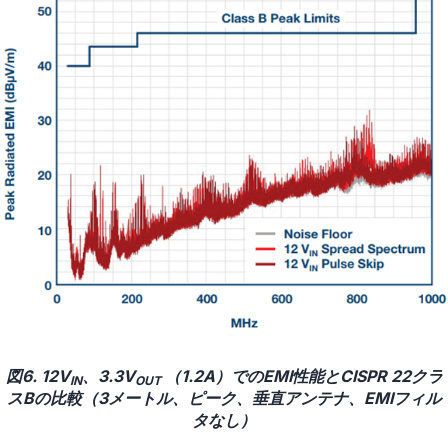
図6. 12V
、3.3V
（1.2A）でのEMI性能とCISPR 22クラ
IN
OUT
スBの比較（3メートル、ピーク、垂直アンテナ、EMIフィル
タなし）