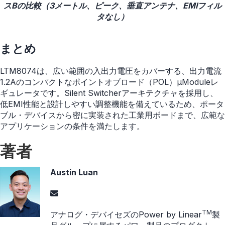
スBの比較（3メートル、ピーク、垂直アンテナ、EMIフィル
タなし）
まとめ
LTM8074は、広い範囲の入出力電圧をカバーする、出力電流
1.2Aのコンパクトなポイントオブロード（POL）µModuleレ
ギュレータです。Silent Switcherアーキテクチャを採用し、
低EMI性能と設計しやすい調整機能を備えているため、ポータ
ブル・デバイスから密に実装された工業用ボードまで、広範な
アプリケーションの条件を満たします。
著者
Austin Luan
TM
アナログ・デバイセズのPower by Linear
製