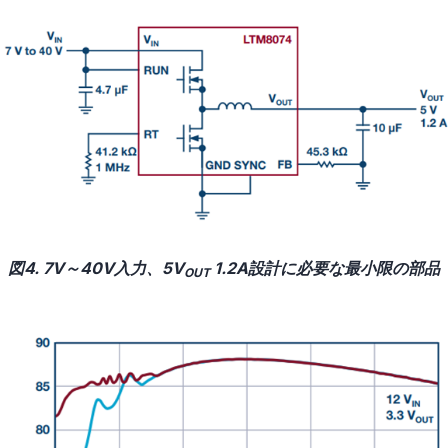
図4. 7V～40V入力、5V
1.2A設計に必要な最小限の部品
OUT