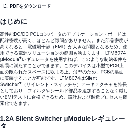
PDFをダウンロード
はじめに
高性能DC/DC POLコンバータのアプリケーション・ボードは
配線密度が高く、ほとんど隙間がありません。また部品密度が
高くなると、電磁場干渉（EMI）が大きな問題となるため、使
用できる電源ソリューションの範囲も狭まります。
LTM8074
®
µModule
レギュレータを使用すれば、このような制約条件を
容易に満たすことができます。このデバイスは小型でPCB上
面の限られたスペースに収まる上、薄型のため、PCBの裏面
に実装することが可能です。LTM8074はSilent
®
Switcher
（サイレント・スイッチャ）アーキテクチャを特長
としており、フィルタやシールド部品を追加することなく厳し
いEMIテストに合格できるため、設計および製造プロセスを簡
素化できます。
1.2A Silent Switcher μModuleレギュレー
タ