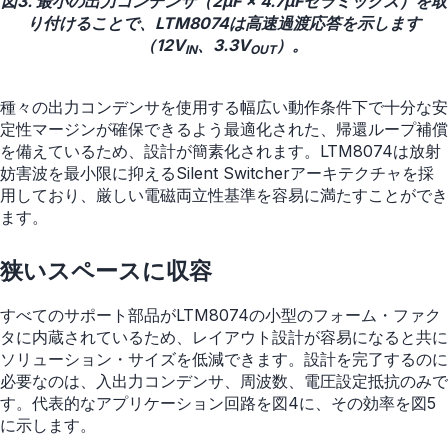
図3. 最小の出力コンデンサ（2µF × 4.7µFセラミックス）を取
り付けることで、LTM8074は高速過渡応答を示します
（12V
、3.3V
）。
IN
OUT
種々の出力コンデンサを使用する幅広い動作条件下で十分な安
定性マージンが確保できるよう最適化された、帰還ループ補償
を備えているため、設計が簡素化されます。LTM8074は放射
妨害波を最小限に抑えるSilent Switcherアーキテクチャを採
用しており、厳しい電磁両立性基準を容易に満たすことができ
ます。
狭いスペースに収容
すべてのサポート部品がLTM8074の小型のフォーム・ファク
タに内蔵されているため、レイアウト設計が容易になると共に
ソリューション・サイズを低減できます。設計を完了するのに
必要なのは、入出力コンデンサ、周波数、電圧設定抵抗のみで
す。代表的なアプリケーション回路を図4に、その効率を図5
に示します。