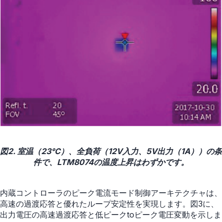
図2. 室温（23°C）、全負荷（12V入力、5V出力（1A））の条
件で、LTM8074の温度上昇はわずかです。
内蔵コントローラのピーク電流モード制御アーキテクチャは、
高速の過渡応答と優れたループ安定性を実現します。図3に、
出力電圧の高速過渡応答と低ピークtoピーク電圧変動を示しま