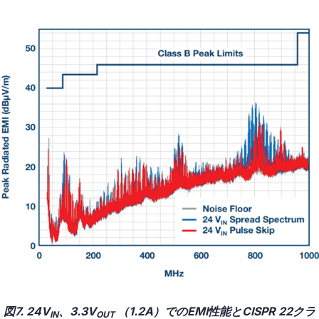
図7. 24V
、3.3V
（1.2A）でのEMI性能とCISPR 22クラ
IN
OUT