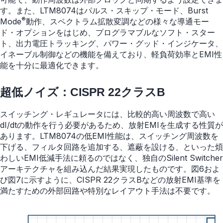
す。また、LTM8074はパルス・スキップ・モード、Burst
®
Mode
動作、スペクトラム拡散変調などの様々な導通モー
ド・オプションをはじめ、プログラマブルなソフト・スター
ト、出力電圧トラッキング、パワー・グッド・インジケータ、
イネーブル制御などの機能を備えており、軽負荷効率とEMI性
能を十分に最適化できます。
超低ノイズ：CISPR 22クラスB
スイッチング・レギュレータには、比較的高い周波数で高い
dI/dtの動作を行う必要があるため、放射EMIを生成する性質が
あります。LTM8074の低EMI性能は、スイッチング周波数を
下げる、フィルタ回路を追加する、遮蔽を設ける、といった煩
わしいEMI低減手法に頼るのではなく、独自のSilent Switcher
アーキテクチャを組み込んだ結果実現したものです。図6およ
び図7に示すように、CISPR 22クラスBなどの放射EMI基準を
満たすための外部回路や特別なレイアウト手法は不要です。