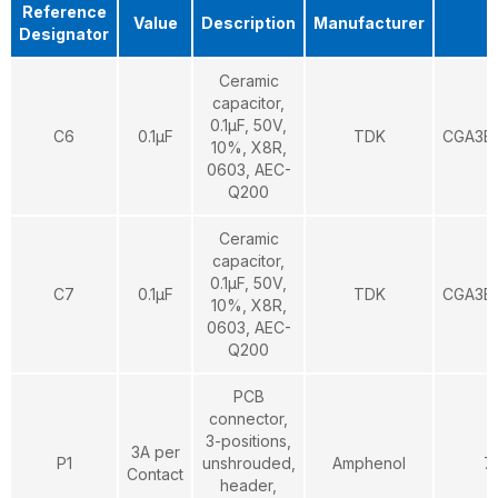
Reference
Value
Description
Manufacturer
P
Designator
Ceramic
capacitor,
0.1µF, 50V,
C6
0.1µF
TDK
CGA3E
10%, X8R,
0603, AEC-
Q200
Ceramic
capacitor,
0.1µF, 50V,
C7
0.1µF
TDK
CGA3E
10%, X8R,
0603, AEC-
Q200
PCB
connector,
3-positions,
3A per
P1
unshrouded,
Amphenol
7
Contact
header,