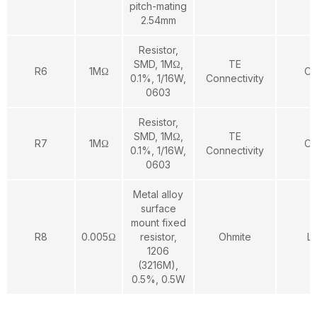
pitch-mating
2.54mm
Resistor,
SMD, 1MΩ,
TE
R6
1MΩ
CP
0.1%, 1/16W,
Connectivity
0603
Resistor,
SMD, 1MΩ,
TE
R7
1MΩ
CP
0.1%, 1/16W,
Connectivity
0603
Metal alloy
surface
mount fixed
R8
0.005Ω
resistor,
Ohmite
L
1206
(3216M),
0.5%, 0.5W