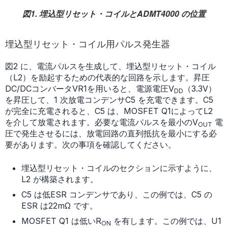
図1. 埋込型リセット・コイルとADMT4000 の位置
埋込型リセット・コイル用パルス発生器
図2 に、電流パルスを生成して、埋込型リセット・コイル
（L2）を励起するための代表的な回路を示します。昇圧
DC/DCコンバータVR1を用いると、電源電圧V
（3.3V）
DD
を昇圧して、1 次放電コンデンサC5 を充電できます。C5
が完全に充電されると、C5 は、MOSFET Q1によってL2
を介して放電されます。必要な電流パルスを最小のV
電
OUT
圧で発生させるには、放電回路の直列抵抗を最小にする必
要があります。次の事項を確認してください。
埋込型リセット・コイルのセクションに示すように、
L2 が構築されます。
C5 は低ESR コンデンサであり、この例では、C5 の
ESR は22mΩ です。
MOSFET Q1 は低いR
を有します。この例では、U1
ON