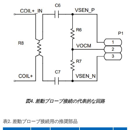
図4. 差動プローブ接続の代表的な回路
表2. 差動プローブ接続用の推奨部品