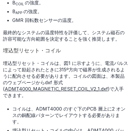
B
の強度。
COIL
B
の強度。
APP
GMR 回転数センサーの温度。
最終的なシステムの温度特性を評価して、システム磁石の
許容可能な方向範囲を決定することを強く推奨します。
埋込型リセット・コイル
埋込型リセット・コイルは、図1 に示すように、電流パルス
によって励起されたときに315º方向で磁界が生成されるよ
うに配向させる必要があります。コイルの図面は、本製品
のウェブページからdxf 形式
(
ADMT4000_MAGNETIC_RESET_COIL_V2_1.dxf
)で入手
できます。
コイルは、ADMT4000 のすぐ下のPCB 層上に2 オン
スの銅配線パターンでレイアウトする必要がありま
す。
埋込型リセット・コイルの中心は、ADMT4000 パッ