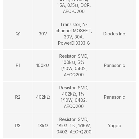
1.5A, 0.15Ω, DCR,
AEC-Q200
Transistor, N-
channel MOSFET,
Q1
30V
Diodes Inc.
30V, 30A,
PowerDI3333-8
Resistor, SMD,
100kΩ, 5%,
R1
100kΩ
Panasonic
1/10W, 0402,
AECQ200
Resistor, SMD,
402kΩ, 1%,
R2
402kΩ
Panasonic
1/10W, 0402,
AECQ200
Resistor, SMD,
R3
18kΩ
18kΩ, 1%, 1/16W,
Yageo
0402, AEC-Q200