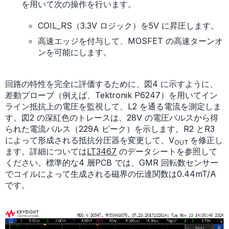
を用いて次の操作を行います。
COIL_RS（3.3V ロジック）を5V に昇圧します。
高速エッジを付与して、MOSFET の高速ターンオ
ンを可能にします。
回路の特性を完全に評価するために、図4 に示すように、
差動プローブ（例えば、Tektronik P6247）を用いてイン
ライン抵抗上の電圧を監視して、L2 を通る電流を測定しま
す。図2 の深紅色のトレースは、28V の電圧パルスから得
られた電流パルス（229A ピーク）を示します。R2 とR3
によって形成される抵抗分圧器を変更して、V
を修正し
OUT
ます。詳細については
LT3467
のデータシートを参照して
ください。標準的な4 層PCB では、GMR 回転数センサー
でコイルによって生成される磁界の伝達関数は0.44mT/A
です。