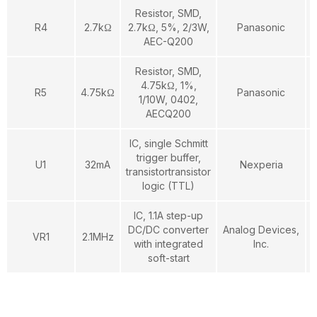
Resistor, SMD,
R4
2.7kΩ
2.7kΩ, 5%, 2/3W,
Panasonic
AEC-Q200
Resistor, SMD,
4.75kΩ, 1%,
R5
4.75kΩ
Panasonic
1/10W, 0402,
AECQ200
IC, single Schmitt
trigger buffer,
U1
32mA
Nexperia
transistortransistor
logic (TTL)
IC, 1.1A step-up
DC/DC converter
Analog Devices,
VR1
2.1MHz
with integrated
Inc.
soft-start