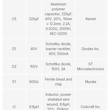
Aluminium
polymer
capacitor, 220µF,
C5
220µF
40V, 20%, 10mm
Kemet
× 12.2mm, 2.2A,
0.022Ω, 2000H,
AEC-Q200
Schottky diode,
D1
40V
barrier rectifier,
Diodes Inc.
40V, 500mA
Schottky diode,
ST
D2
150V
150V, 3A
Microelectronics
Ferrite bead and
E1
600Ω
Murata
chip
Inductor, power
shielded wire
wound, 6.8µH,
L1
6.8µH
Coilcraft Inc.
20%, 100kHz,