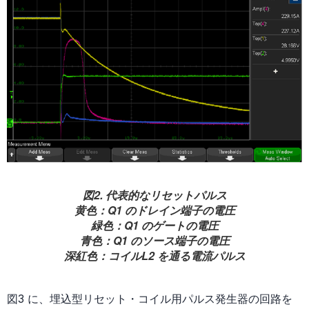
図2. 代表的なリセットパルス
黄色：Q1 のドレイン端子の電圧
緑色：Q1 のゲートの電圧
青色：Q1 のソース端子の電圧
深紅色：コイルL2 を通る電流パルス
図3 に、埋込型リセット・コイル用パルス発生器の回路を