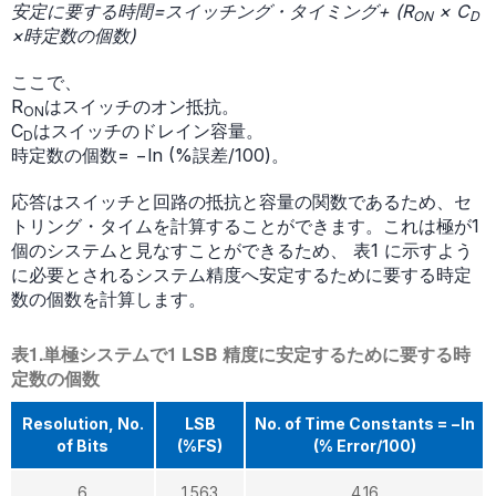
安定に要する時間=スイッチング・タイミング+ (R
× C
ON
D
×時定数の個数)
ここで、
R
はスイッチのオン抵抗。
ON
C
はスイッチのドレイン容量。
D
時定数の個数= −ln (%誤差/100)。
応答はスイッチと回路の抵抗と容量の関数であるため、セ
トリング・タイムを計算することができます。これは極が1
個のシステムと見なすことができるため、 表1 に示すよう
に必要とされるシステム精度へ安定するために要する時定
数の個数を計算します。
表1.単極システムで1 LSB 精度に安定するために要する時
定数の個数
Resolution, No.
LSB
No. of Time Constants = −ln
of Bits
(%FS)
(% Error/100)
6
1.563
4.16