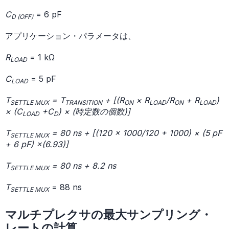
C
= 6 pF
D (OFF)
アプリケーション・パラメータは、
R
= 1 kΩ
LOAD
C
= 5 pF
LOAD
T
= T
+ [(R
× R
/R
+ R
)
SETTLE MUX
TRANSITION
ON
LOAD
ON
LOAD
× (C
+C
) × (時定数の個数)]
LOAD
D
T
= 80 ns + [(120 × 1000/120 + 1000) × (5 pF
SETTLE MUX
+ 6 pF) ×(6.93)]
T
= 80 ns + 8.2 ns
SETTLE MUX
T
= 88 ns
SETTLE MUX
マルチプレクサの最大サンプリング・
レートの計算