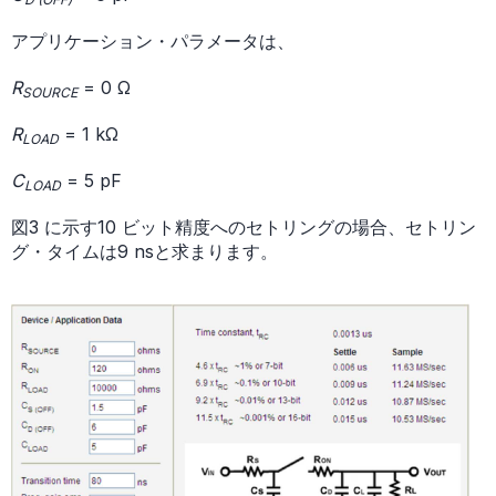
アプリケーション・パラメータは、
R
= 0 Ω
SOURCE
R
= 1 kΩ
LOAD
C
= 5 pF
LOAD
図3 に示す10 ビット精度へのセトリングの場合、セトリン
グ・タイムは9 nsと求まります。