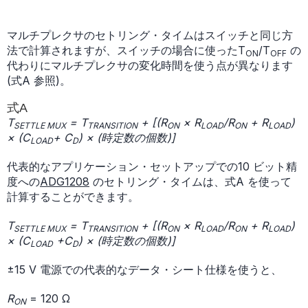
マルチプレクサのセトリング・タイムはスイッチと同じ方
法で計算されますが、スイッチの場合に使ったT
/T
の
ON
OFF
代わりにマルチプレクサの変化時間を使う点が異なります
(式A 参照)。
式A
T
= T
+ [(R
× R
/R
+ R
)
SETTLE MUX
TRANSITION
ON
LOAD
ON
LOAD
× (C
+ C
) × (時定数の個数)]
LOAD
D
代表的なアプリケーション・セットアップでの10 ビット精
度への
ADG1208
のセトリング・タイムは、式A を使って
計算することができます。
T
= T
+ [(R
× R
/R
+ R
)
SETTLE MUX
TRANSITION
ON
LOAD
ON
LOAD
× (C
+C
) × (時定数の個数)]
LOAD
D
±15 V 電源での代表的なデータ・シート仕様を使うと、
R
= 120 Ω
ON