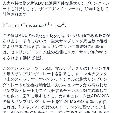
入力を持つ従来型ADC に適用可能な最大サンプリング・レ
ートも計算します。サンプリング・レートは 1/sqrt として
計算されます。
2
2
[(T
+T
)
+ t
]
SETTLE
TRANSITION
PGA
この値はADCの和(t
+ t
)より小さい値である必要が
ACQ
CONV
あります。そうしないと、最大サンプリング周波数は後者
により制限されます。最大サンプリング周波数の計算値
は、セトリング・タイム値の右側にメガ・サンプル/secで
示されます(図3 参照)。
このオンライン・ツールは、マルチプレクサの1 チャンネル
の最大サンプリング・レートを計算します。マルチプレク
サ上のスイッチするすべてのチャンネルの最大サンプリン
グ・レートが必要な場合は、カルキュレータから得られた
サンプル・レートをスイッチするチャンネル数で除算して
ください。図3 に示すように、カルキュレータはADG1208
の最大サンプリング・レートを11.24 MSPSと計算します。
これは、1 チャンネルだけのスイッチングに基づいていま
す。ADG1208 の8 チャンネルすべてをスイッチさせる場合