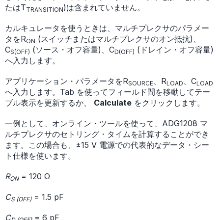
たはT
)は含まれていません。
TRANSITION
カルキュレータを使うときは、マルチプレクサのパラメー
タをR
(スイッチまたはマルチプレクサのオン抵抗)、
ON
C
(ソース・オフ容量)、C
(ドレイン・オフ容量)
S(OFF)
D(OFF)
へ入力します。
アプリケーション・パラメータをR
、R
、C
SOURCE
LOAD
LOAD
へ入力します。Tab を使ってフィールド間を移動してテー
ブル表示を更新するか、
Calculate
をクリックします。
一例として、オンライン・ツールを使って、ADG1208 マ
ルチプレクサのセトリング・タイムを計算することができ
ます。この場合も、±15 V 電源での代表的なデータ・シー
ト仕様を使います。
R
= 120 Ω
ON
C
= 1.5 pF
S (OFF)
C
= 6 pF
D (OFF)