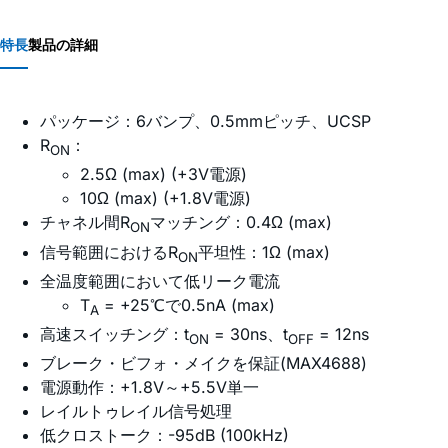
特長
製品の詳細
パッケージ：6バンプ、0.5mmピッチ、UCSP
R
：
ON
2.5Ω (max) (+3V電源)
10Ω (max) (+1.8V電源)
チャネル間R
マッチング：0.4Ω (max)
ON
信号範囲におけるR
平坦性：1Ω (max)
ON
全温度範囲において低リーク電流
T
= +25℃で0.5nA (max)
A
高速スイッチング：t
= 30ns、t
= 12ns
ON
OFF
ブレーク・ビフォ・メイクを保証(MAX4688)
電源動作：+1.8V～+5.5V単一
レイルトゥレイル信号処理
低クロストーク：-95dB (100kHz)