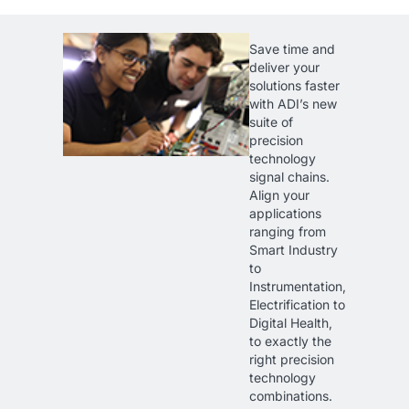
Save time and
deliver your
solutions faster
with ADI’s new
suite of
precision
technology
signal chains.
Align your
applications
ranging from
Smart Industry
to
Instrumentation,
Electrification to
Digital Health,
to exactly the
right precision
technology
combinations.