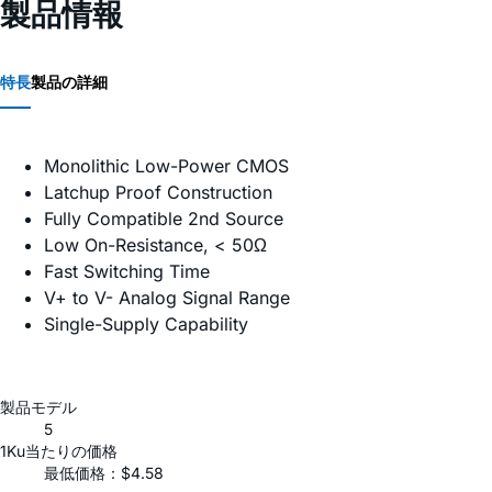
製品情報
特長
製品の詳細
Monolithic Low-Power CMOS
Latchup Proof Construction
Fully Compatible 2nd Source
Low On-Resistance, < 50Ω
Fast Switching Time
V+ to V- Analog Signal Range
Single-Supply Capability
製品モデル
5
1Ku当たりの価格
最低価格：$4.58