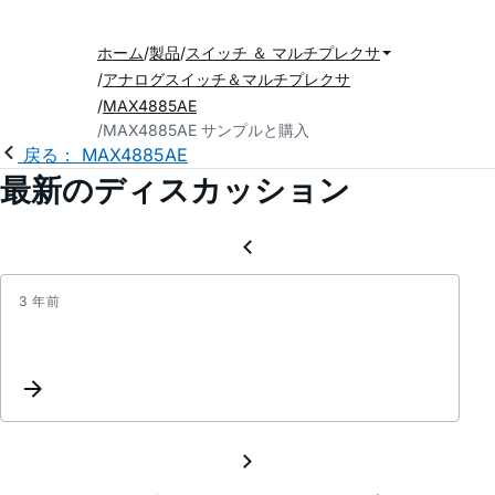
ホーム
製品
スイッチ ＆ マルチプレクサ
アナログスイッチ＆マルチプレクサ
MAX4885AE
MAX4885AE サンプルと購入
戻る： MAX4885AE
最新のディスカッション
3 年前
Inter
reque
for
some
MAXx
produ