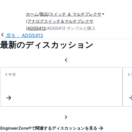
ホーム
製品
スイッチ ＆ マルチプレクサ
アナログスイッチ＆マルチプレクサ
ADG5413
ADG5413 サンプルと購入
戻る： ADG5413
最新のディスカッション
3 年前
3
ADG5
high
imped
EngineerZone®で関連するディスカッションを見る